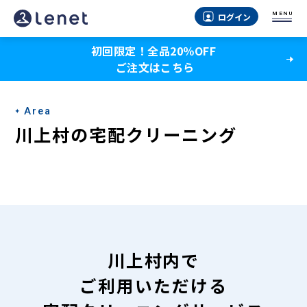
川
MENU
ログイン
上
初回限定！全品20％OFF
村
ご注文はこちら
の
宅
Area
配
川上村の宅配クリーニング
ク
リ
ー
ニ
ン
川上村内で
グ
ご利用いただける