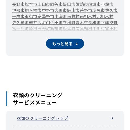
長野市
松本市
上田市
岡谷市
飯田市
諏訪市
須坂市
小諸市
伊那市
駒ヶ根市
中野市
大町市
飯山市
茅野市
塩尻市
佐久市
千曲市
東御市
安曇野市
小海町
南牧村
南相木村
北相木村
佐久穂町
軽井沢町
御代田町
立科町
青木村
長和町
下諏訪町
富士見町
原村
辰野町
箕輪町
飯島町
南箕輪村
中川村
宮田村
松川町
高森町
阿南町
阿智村
平谷村
根羽村
下條村
売木村
天龍村
泰阜村
喬木村
豊丘村
大鹿村
上松町
南木曽町
木祖村
もっと見る
王滝村
大桑村
木曽町
麻績村
生坂村
山形村
朝日村
筑北村
池田町
松川村
白馬村
小谷村
坂城町
小布施町
高山村
山ノ内町
木島平村
野沢温泉村
信濃町
小川村
飯綱町
栄村
衣類のクリーニング
サービスメニュー
衣類のクリーニングトップ