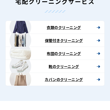
-
宅配クリーニングサービス
Lenet〈リ
ネ
ッ
衣類のクリーニング
ト〉
保管付きクリーニング
布団のクリーニング
靴のクリーニング
カバンのクリーニング