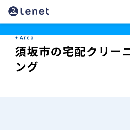
須
坂
市
Area
の
須坂市の宅配クリー
宅
ング
配
ク
リ
ー
ニ
ン