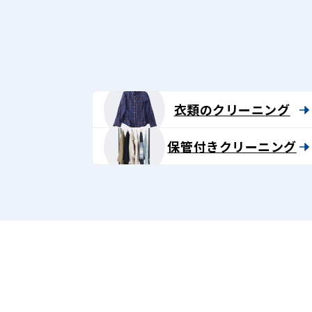
グ
-
Lenet〈リ
ネ
衣類のクリーニング
ッ
保管付きクリーニング
ト〉