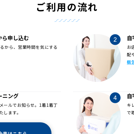
ご利用の流れ
から申し込む
自
めるから、営業時間を気にする
お
配
梱
ーニング
自
メールでお知らせ。1着1着丁
キ
たします。
で
金表はこちら