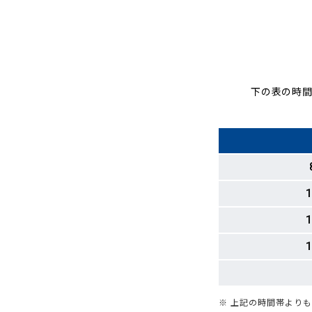
下の表の時間
1
1
1
※ 上記の時間帯より