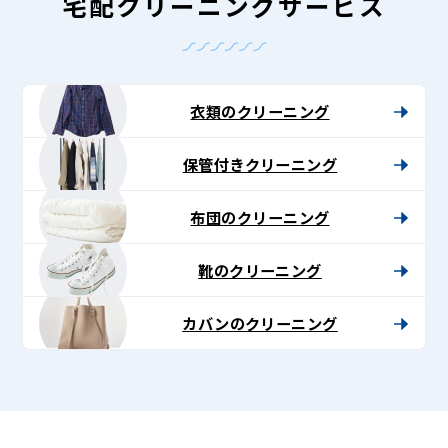
グ
宅配クリーニングサービス
-
Lenet〈リ
ネ
衣類のクリーニング
ッ
保管付きクリーニング
ト〉
布団のクリーニング
靴のクリーニング
カバンのクリーニング