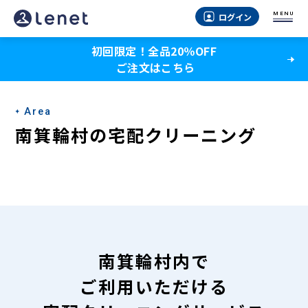
南
MENU
ログイン
箕
初回限定！全品20％OFF
輪
ご注文はこちら
村
の
Area
宅
南箕輪村の宅配クリーニング
配
ク
リ
ー
ニ
南箕輪村内で
ン
ご利用いただける