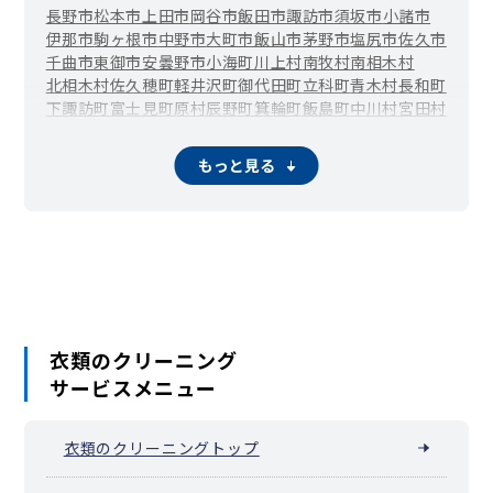
長野市
松本市
上田市
岡谷市
飯田市
諏訪市
須坂市
小諸市
伊那市
駒ヶ根市
中野市
大町市
飯山市
茅野市
塩尻市
佐久市
千曲市
東御市
安曇野市
小海町
川上村
南牧村
南相木村
北相木村
佐久穂町
軽井沢町
御代田町
立科町
青木村
長和町
下諏訪町
富士見町
原村
辰野町
箕輪町
飯島町
中川村
宮田村
松川町
高森町
阿南町
阿智村
平谷村
根羽村
下條村
売木村
天龍村
泰阜村
喬木村
豊丘村
大鹿村
上松町
南木曽町
木祖村
もっと見る
王滝村
大桑村
木曽町
麻績村
生坂村
山形村
朝日村
筑北村
池田町
松川村
白馬村
小谷村
坂城町
小布施町
高山村
山ノ内町
木島平村
野沢温泉村
信濃町
小川村
飯綱町
栄村
衣類のクリーニング
サービスメニュー
衣類のクリーニングトップ