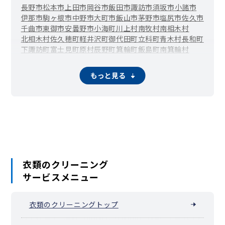
長野市
松本市
上田市
岡谷市
飯田市
諏訪市
須坂市
小諸市
伊那市
駒ヶ根市
中野市
大町市
飯山市
茅野市
塩尻市
佐久市
千曲市
東御市
安曇野市
小海町
川上村
南牧村
南相木村
北相木村
佐久穂町
軽井沢町
御代田町
立科町
青木村
長和町
下諏訪町
富士見町
原村
辰野町
箕輪町
飯島町
南箕輪村
中川村
宮田村
松川町
高森町
阿南町
阿智村
平谷村
根羽村
下條村
売木村
天龍村
喬木村
豊丘村
大鹿村
上松町
南木曽町
もっと見る
木祖村
王滝村
大桑村
木曽町
麻績村
生坂村
山形村
朝日村
筑北村
池田町
松川村
白馬村
小谷村
坂城町
小布施町
高山村
山ノ内町
木島平村
野沢温泉村
信濃町
小川村
飯綱町
栄村
衣類のクリーニング
サービスメニュー
衣類のクリーニングトップ