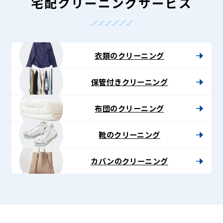
-
宅配クリーニングサービス
Lenet〈リ
ネ
ッ
衣類のクリーニング
ト〉
保管付きクリーニング
布団のクリーニング
靴のクリーニング
カバンのクリーニング