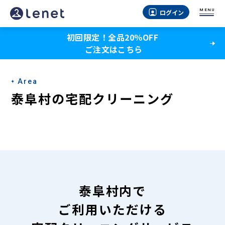
泰
MENU
ログイン
阜
初回限定！全品20％OFF
村
ご注文はこちら
の
宅
Area
配
泰阜村の宅配クリーニング
ク
リ
ー
ニ
ン
泰阜村内で
グ
ご利用いただける