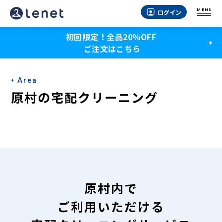
原
MENU
ログイン
村
初回限定！全品20％OFF
の
ご注文はこちら
宅
配
Area
ク
原村の宅配クリーニング
リ
ー
ニ
ン
グ
原村内で
-
ご利用いただける