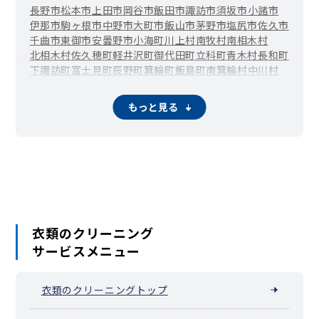
長野市
松本市
上田市
岡谷市
飯田市
諏訪市
須坂市
小諸市
伊那市
駒ヶ根市
中野市
大町市
飯山市
茅野市
塩尻市
佐久市
千曲市
東御市
安曇野市
小海町
川上村
南牧村
南相木村
北相木村
佐久穂町
軽井沢町
御代田町
立科町
青木村
長和町
下諏訪町
富士見町
辰野町
箕輪町
飯島町
南箕輪村
中川村
宮田村
松川町
高森町
阿南町
阿智村
平谷村
根羽村
下條村
売木村
天龍村
泰阜村
喬木村
豊丘村
大鹿村
上松町
南木曽町
もっと見る
木祖村
王滝村
大桑村
木曽町
麻績村
生坂村
山形村
朝日村
筑北村
池田町
松川村
白馬村
小谷村
坂城町
小布施町
高山村
山ノ内町
木島平村
野沢温泉村
信濃町
小川村
飯綱町
栄村
衣類のクリーニング
サービスメニュー
衣類のクリーニングトップ