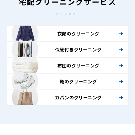
-
宅配クリーニングサービス
Lenet〈リ
ネ
ッ
衣類のクリーニング
ト〉
保管付きクリーニング
布団のクリーニング
靴のクリーニング
カバンのクリーニング