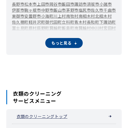
長野市
松本市
上田市
岡谷市
飯田市
諏訪市
須坂市
小諸市
伊那市
駒ヶ根市
中野市
飯山市
茅野市
塩尻市
佐久市
千曲市
東御市
安曇野市
小海町
川上村
南牧村
南相木村
北相木村
佐久穂町
軽井沢町
御代田町
立科町
青木村
長和町
下諏訪町
富士見町
原村
辰野町
箕輪町
飯島町
南箕輪村
中川村
宮田村
松川町
高森町
阿南町
阿智村
平谷村
根羽村
下條村
売木村
天龍村
泰阜村
喬木村
豊丘村
大鹿村
上松町
南木曽町
木祖村
もっと見る
王滝村
大桑村
木曽町
麻績村
生坂村
山形村
朝日村
筑北村
池田町
松川村
白馬村
小谷村
坂城町
小布施町
高山村
山ノ内町
木島平村
野沢温泉村
信濃町
小川村
飯綱町
栄村
衣類のクリーニング
サービスメニュー
衣類のクリーニングトップ