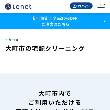
大
MENU
ログイン
町
初回限定！全品20％OFF
市
ご注文はこちら
の
宅
Area
配
大町市の宅配クリーニング
ク
リ
ー
ニ
ン
大町市内で
グ
ご利用いただける