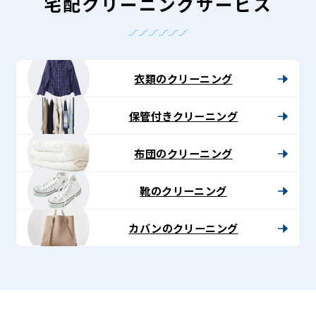
グ
宅配クリーニングサービス
-
Lenet〈リ
ネ
衣類のクリーニング
ッ
保管付きクリーニング
ト〉
布団のクリーニング
靴のクリーニング
カバンのクリーニング