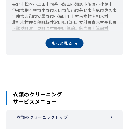
長野市
松本市
上田市
岡谷市
飯田市
諏訪市
須坂市
小諸市
伊那市
駒ヶ根市
中野市
大町市
飯山市
茅野市
塩尻市
佐久市
千曲市
東御市
安曇野市
小海町
川上村
南牧村
南相木村
北相木村
佐久穂町
軽井沢町
御代田町
立科町
青木村
長和町
下諏訪町
富士見町
原村
辰野町
箕輪町
飯島町
南箕輪村
中川村
宮田村
松川町
高森町
阿南町
阿智村
平谷村
根羽村
下條村
売木村
天龍村
泰阜村
喬木村
豊丘村
大鹿村
上松町
もっと見る
南木曽町
木祖村
王滝村
大桑村
木曽町
麻績村
生坂村
山形村
朝日村
筑北村
池田町
松川村
白馬村
小谷村
坂城町
高山村
山ノ内町
木島平村
野沢温泉村
信濃町
小川村
飯綱町
栄村
衣類のクリーニング
サービスメニュー
衣類のクリーニングトップ