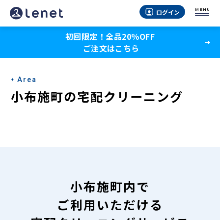
小
MENU
ログイン
布
初回限定！全品20％OFF
施
ご注文はこちら
町
の
Area
宅
小布施町の宅配クリーニング
配
ク
リ
ー
ニ
小布施町内で
ン
ご利用いただける