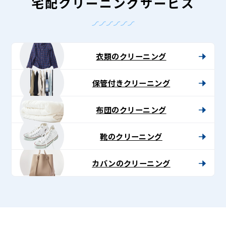
-
宅配クリーニングサービス
Lenet〈リ
ネ
ッ
衣類のクリーニング
ト〉
保管付きクリーニング
布団のクリーニング
靴のクリーニング
カバンのクリーニング