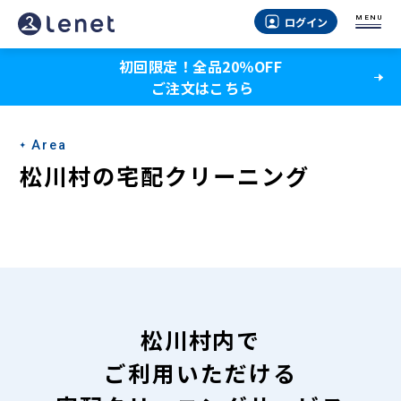
松
MENU
ログイン
川
初回限定！全品20％OFF
村
ご注文はこちら
の
宅
Area
配
松川村の宅配クリーニング
ク
リ
ー
ニ
ン
松川村内で
グ
ご利用いただける