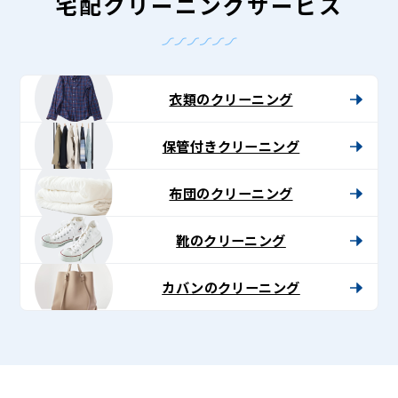
-
宅配クリーニングサービス
Lenet〈リ
ネ
ッ
衣類のクリーニング
ト〉
保管付きクリーニング
布団のクリーニング
靴のクリーニング
カバンのクリーニング