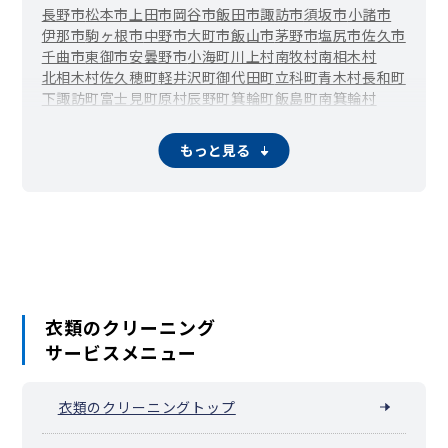
長野市
松本市
上田市
岡谷市
飯田市
諏訪市
須坂市
小諸市
伊那市
駒ヶ根市
中野市
大町市
飯山市
茅野市
塩尻市
佐久市
千曲市
東御市
安曇野市
小海町
川上村
南牧村
南相木村
北相木村
佐久穂町
軽井沢町
御代田町
立科町
青木村
長和町
下諏訪町
富士見町
原村
辰野町
箕輪町
飯島町
南箕輪村
中川村
宮田村
松川町
高森町
阿南町
阿智村
平谷村
根羽村
下條村
売木村
天龍村
泰阜村
喬木村
豊丘村
大鹿村
上松町
もっと見る
南木曽町
木祖村
王滝村
大桑村
木曽町
麻績村
生坂村
朝日村
筑北村
池田町
松川村
白馬村
小谷村
坂城町
小布施町
高山村
山ノ内町
木島平村
野沢温泉村
信濃町
小川村
飯綱町
栄村
衣類のクリーニング
サービスメニュー
衣類のクリーニングトップ