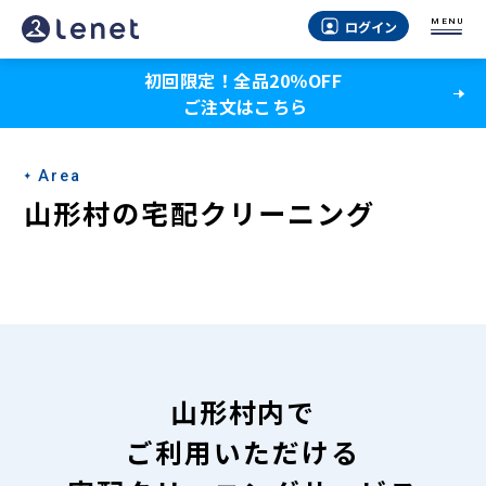
山
MENU
ログイン
形
初回限定！全品20％OFF
村
ご注文はこちら
の
宅
Area
配
山形村の宅配クリーニング
ク
リ
ー
ニ
ン
山形村内で
グ
ご利用いただける