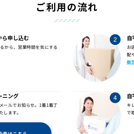
ご利用の流れ
から申し込む
自
めるから、営業時間を気にする
お
配
梱
ーニング
自
メールでお知らせ。1着1着丁
キ
たします。
で
金表はこちら