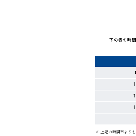
下の表の時間
1
1
1
※ 上記の時間帯より