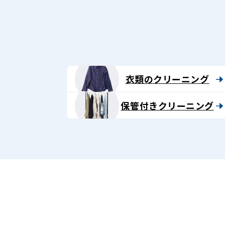
グ
-
Lenet〈リ
ネ
衣類のクリーニング
ッ
保管付きクリーニング
ト〉