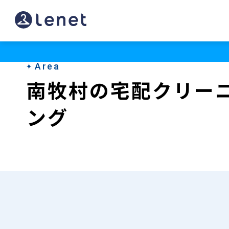
南
牧
村
Area
の
南牧村の宅配クリー
宅
ング
配
ク
リ
ー
ニ
ン