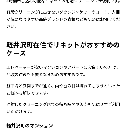
グ
4時間申し込み可能なリネットの宅配クリーニングが便利です。
-
普段クリーニングに出せないダウンジャケットやコート、人目
Lenet〈リ
が気になりやすい高級ブランドの衣類なども気軽にお預けくだ
さい。
ネ
ッ
軽井沢町在住でリネットがおすすめの
ト〉
ケース
エレベーターがないマンションやアパートにお住まいの方は、
階段の往復も不要となるためおすすめです。
駐車場と玄関までが遠く、雨や雪の日は濡れてしまうといった
お悩みも解決できます。
混雑したクリーニング店での待ち時間や渋滞も気にせずご利用
いただけます。
軽井沢町のマンション