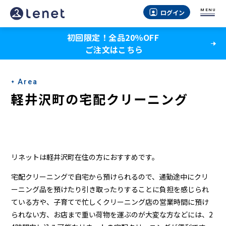
軽
MENU
ログイン
井
初回限定！全品20％OFF
沢
ご注文はこちら
町
の
Area
宅
軽井沢町の宅配クリーニング
配
ク
リ
リネットは軽井沢町在住の方におすすめです。
ー
宅配クリーニングで自宅から預けられるので、通勤途中にクリ
ニ
ーニング品を預けたり引き取ったりすることに負担を感じられ
ている方や、子育てで忙しくクリーニング店の営業時間に預け
ン
られない方、お店まで重い荷物を運ぶのが大変な方などには、2