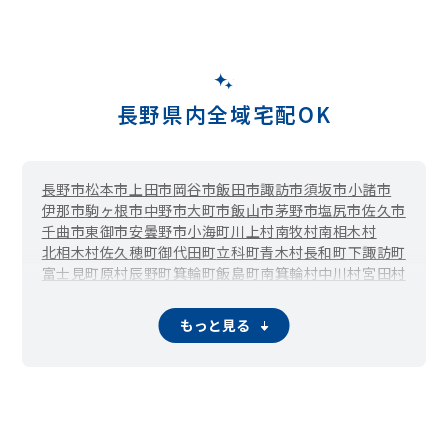
長野県内全域宅配OK
長野市
松本市
上田市
岡谷市
飯田市
諏訪市
須坂市
小諸市
伊那市
駒ヶ根市
中野市
大町市
飯山市
茅野市
塩尻市
佐久市
千曲市
東御市
安曇野市
小海町
川上村
南牧村
南相木村
北相木村
佐久穂町
御代田町
立科町
青木村
長和町
下諏訪町
富士見町
原村
辰野町
箕輪町
飯島町
南箕輪村
中川村
宮田村
松川町
高森町
阿南町
阿智村
平谷村
根羽村
下條村
売木村
天龍村
泰阜村
喬木村
豊丘村
大鹿村
上松町
南木曽町
木祖村
もっと見る
王滝村
大桑村
木曽町
麻績村
生坂村
山形村
朝日村
筑北村
池田町
松川村
白馬村
小谷村
坂城町
小布施町
高山村
山ノ内町
木島平村
野沢温泉村
信濃町
小川村
飯綱町
栄村