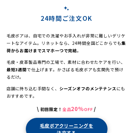
24時間ご注文OK
毛皮ボアは、自宅での洗濯やお手入れが非常に難しいデリケ
ートなアイテム。
リネットなら、24時間全国どこからでも
集
荷からお届けまでスマホ一つで完結
。
毛皮・皮革製品専門の工場で、素材に合わせたケアを行い、
最短3週間
で仕上げます。
かさばる毛皮ボアも玄関先で預け
るだけ。
店舗に持ち込む手間なく、
シーズンオフのメンテナンス
にも
おすすめです。
20%
\
/
初回限定！
全品
OFF
毛皮ボアクリーニングを
注文する