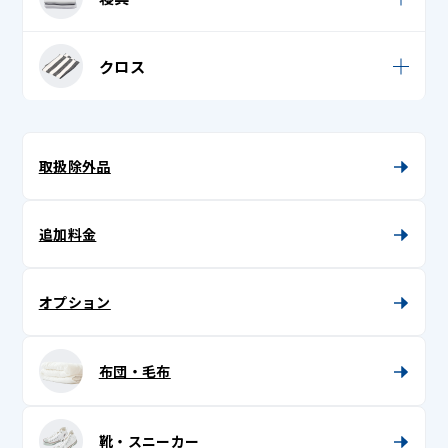
七五三着物
手袋
レザー帽子
帯揚げ
足袋
シーツ
クロス
単衣
トートバッグ
タオルケット
テーブルクロス
着物 (振袖 / 留袖 / 訪問着 / 付下げ)
帽子 (キャップ・ニット帽)
座布団カバー
テーブルマット・ランチョンマット
取扱除外品
着物帯
布団カバー
マルチカバー
長襦袢 (袷 / 単 / 中袖)
枕カバー
追加料金
胴着
半衿
オプション
半纏 (はんてん)
布団・毛布
半襦袢
被布
靴・スニーカー