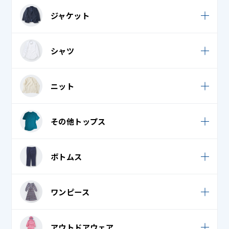
ウィンドブレーカー
ジャケット
キルティングジャケット・キルティングコート
カジュアルジャケット
シャツ
キルティングベスト
スーツ
コート・ニットコート
Tシャツ・ロングTシャツ
ニット
タキシード・モーニング・燕尾服 上
ジャンパー
ブラウス
学生服
カーディガン
ダウンジャケット・ダウンコート
その他トップス
ポロシャツ
礼服 / 喪服
セーター
ダウンベスト
ワイシャツ (カッターシャツ)
Tシャツ・ロングTシャツ
ボトムス
ベンチコート
襟付き / オープンシャツ
ジャージ
ポンチョ・ケープ
スーツ
ワンピース
トレーナー・パーカー
カジュアルパンツ / スカート
ノースリーブ・キャミソール・タンクトップ
サロペット・ジャンパースカート
アウトドアウェア
ジャージ