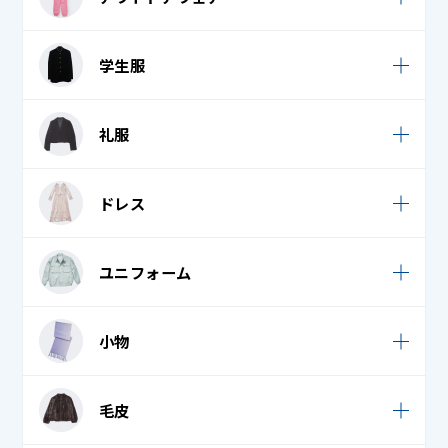
バスローブ
ロンパース
スウェット
ウェットスーツ
ブラウス
学生服
ワンピース・チュニック
ダウンパンツ / スカート
スキーウェア・スノボウェア
フリース
学生服
学生服
デニム (ジーンズ)
礼服
スキー手袋・スノボ手袋
ベスト・ロングベスト
礼服 / 喪服
フレア / プリーツスカート
ボレロ
礼服 / 喪服
ドレス
学生服
ポロシャツ
タキシード・モーニング・燕尾服 上
礼服 / 喪服
チャイナドレス
礼服 / 喪服
ユニフォーム
ドレス・パーティードレス
エプロン・割烹着
小物
クリーンスーツ
ウェディンググローブ
毛皮
コックコート
ウェディングベール