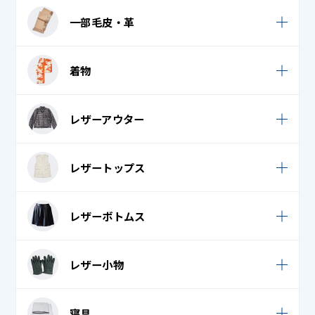
コック帽子
毛皮コート
一部毛皮・革
スカーフ
ナース服
毛皮ストール
ダウンマフラー
一部毛皮・革
作業着
着物
毛皮ベスト
タオル・フェイスタオル・バスタオル
作務衣
毛皮ボア
袷 (小紋・紬)
ネクタイ・リボン
レザーアウター
白衣 / スクラブ
毛皮ボレロ
袴
ネックウォーマー
法被 (はっぴ)
レザーコート (革コート)
毛皮ワンピース
レザートップス
腰巻 (裾よけ)
ハンカチ
レザーダウンジャケット / コート
毛皮帽子
七五三 (羽織り)
バンダナ・ナフキン・はちまき
レザーシャツ
レザーボトムス
レザーダウンベスト
七五三 (袴)
ビブス・ゼッケン
レザーベスト
レザームートンコート
レザースカート
七五三 (袴帯)
マフラー
レザー小物
レザームートンジャンパー
レザーつなぎ
七五三 (長襦袢)
ロングマフラー・ストール・ショール
レザー手袋 (革手袋)
革ジャン / レザージャケット
寝具
レザーパンツ