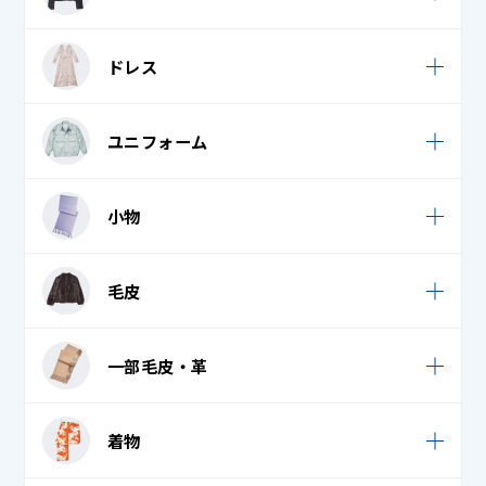
礼服 / 喪服
フレア / プリーツスカート
ボレロ
礼服 / 喪服
ドレス
学生服
ポロシャツ
タキシード・モーニング・燕尾服 上
礼服 / 喪服
チャイナドレス
礼服 / 喪服
ユニフォーム
ドレス・パーティードレス
エプロン・割烹着
小物
クリーンスーツ
ウェディンググローブ
毛皮
コックコート
ウェディングベール
コック帽子
毛皮コート
一部毛皮・革
スカーフ
ナース服
毛皮ストール
ダウンマフラー
一部毛皮・革
作業着
着物
毛皮ベスト
タオル・フェイスタオル・バスタオル
作務衣