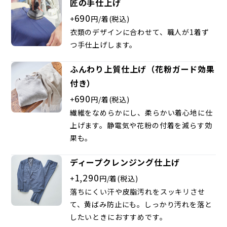
匠の手仕上げ
690
+
円/着(税込)
衣類のデザインに合わせて、職人が1着ず
つ手仕上げします。
ふんわり上質仕上げ（花粉ガード効果
付き）
690
+
円/着(税込)
繊維をなめらかにし、柔らかい着心地に仕
上げます。静電気や花粉の付着を減らす効
果も。
ディープクレンジング仕上げ
1,290
+
円/着(税込)
落ちにくい汗や皮脂汚れをスッキリさせ
て、黄ばみ防止にも。しっかり汚れを落と
したいときにおすすめです。