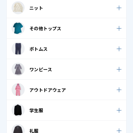
Tシャツ・ロングTシャツ
ニット
タキシード・モーニング・燕尾服 上
ジャンパー
ブラウス
学生服
カーディガン
ダウンジャケット・ダウンコート
その他トップス
ポロシャツ
礼服 / 喪服
セーター
ダウンベスト
ワイシャツ (カッターシャツ)
Tシャツ・ロングTシャツ
ボトムス
ベンチコート
襟付き / オープンシャツ
ジャージ
ポンチョ・ケープ
スーツ
ワンピース
トレーナー・パーカー
カジュアルパンツ / スカート
ノースリーブ・キャミソール・タンクトップ
サロペット・ジャンパースカート
アウトドアウェア
ジャージ
バスローブ
ロンパース
スウェット
ウェットスーツ
ブラウス
学生服
ワンピース・チュニック
ダウンパンツ / スカート
スキーウェア・スノボウェア
フリース
学生服
学生服
デニム (ジーンズ)
礼服
スキー手袋・スノボ手袋
ベスト・ロングベスト