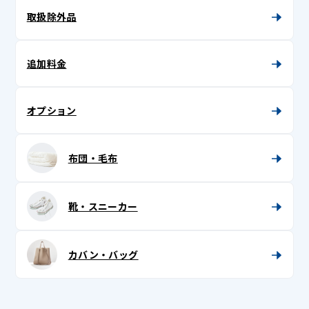
テーブルマット・ランチョンマット
取扱除外品
着物帯
布団カバー
マルチカバー
長襦袢 (袷 / 単 / 中袖)
枕カバー
追加料金
胴着
半衿
オプション
半纏 (はんてん)
布団・毛布
半襦袢
被布
靴・スニーカー
紐
兵児帯 (へこ帯)・三尺 (さんじゃく)
カバン・バッグ
浴衣
浴衣帯