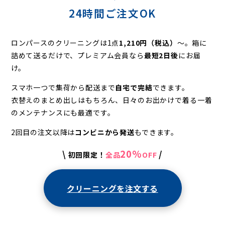
24時間ご注文OK
ロンパースのクリーニングは1点
1,210円（税込）
〜。
箱に
詰めて送るだけで、プレミアム会員なら
最短2日後
にお届
け。
スマホ一つで集荷から配送まで
自宅で完結
できます。
衣替えのまとめ出しはもちろん、日々のお出かけで着る一着
のメンテナンスにも最適です。
2回目の注文以降は
コンビニから発送
もできます。
20%
\
/
初回限定！
全品
OFF
クリーニングを注文する