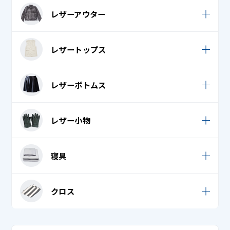
毛皮ボア
袷 (小紋・紬)
ネクタイ・リボン
レザーアウター
白衣 / スクラブ
毛皮ボレロ
袴
ネックウォーマー
法被 (はっぴ)
レザーコート (革コート)
毛皮ワンピース
レザートップス
腰巻 (裾よけ)
ハンカチ
レザーダウンジャケット / コート
毛皮帽子
七五三 (羽織り)
バンダナ・ナフキン・はちまき
レザーシャツ
レザーボトムス
レザーダウンベスト
七五三 (袴)
ビブス・ゼッケン
レザーベスト
レザームートンコート
レザースカート
七五三 (袴帯)
マフラー
レザー小物
レザームートンジャンパー
レザーつなぎ
七五三 (長襦袢)
ロングマフラー・ストール・ショール
レザー手袋 (革手袋)
革ジャン / レザージャケット
寝具
レザーパンツ
七五三着物
手袋
レザー帽子
帯揚げ
足袋
シーツ
クロス
単衣
トートバッグ
タオルケット
テーブルクロス
着物 (振袖 / 留袖 / 訪問着 / 付下げ)
帽子 (キャップ・ニット帽)
座布団カバー