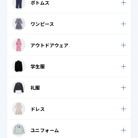
ボトムス
ベンチコート
襟付き / オープンシャツ
ジャージ
ポンチョ・ケープ
スーツ
ワンピース
トレーナー・パーカー
カジュアルパンツ / スカート
ノースリーブ・キャミソール・タンクトップ
サロペット・ジャンパースカート
アウトドアウェア
ジャージ
バスローブ
ロンパース
スウェット
ウェットスーツ
ブラウス
学生服
ワンピース・チュニック
ダウンパンツ / スカート
スキーウェア・スノボウェア
フリース
学生服
学生服
デニム (ジーンズ)
礼服
スキー手袋・スノボ手袋
ベスト・ロングベスト
礼服 / 喪服
フレア / プリーツスカート
ボレロ
礼服 / 喪服
ドレス
学生服
ポロシャツ
タキシード・モーニング・燕尾服 上
礼服 / 喪服
チャイナドレス
礼服 / 喪服
ユニフォーム