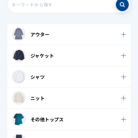
アウター
ウィンドブレーカー
ジャケット
キルティングジャケット・キルティングコート
カジュアルジャケット
シャツ
キルティングベスト
スーツ
コート・ニットコート
Tシャツ・ロングTシャツ
ニット
タキシード・モーニング・燕尾服 上
ジャンパー
ブラウス
学生服
カーディガン
ダウンジャケット・ダウンコート
その他トップス
ポロシャツ
礼服 / 喪服
セーター
ダウンベスト
ワイシャツ (カッターシャツ)
Tシャツ・ロングTシャツ