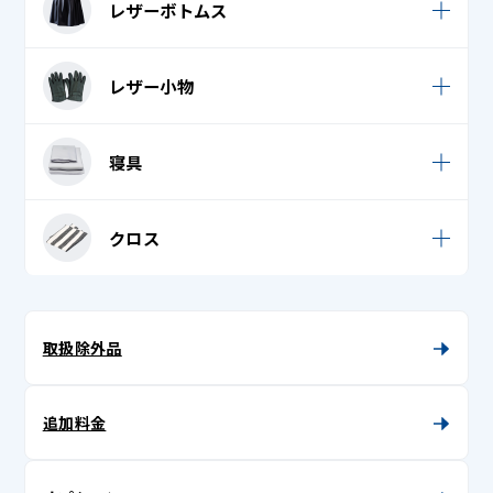
レザーボトムス
レザーダウンベスト
七五三 (袴)
ビブス・ゼッケン
レザーベスト
レザームートンコート
レザースカート
七五三 (袴帯)
マフラー
レザー小物
レザームートンジャンパー
レザーつなぎ
七五三 (長襦袢)
ロングマフラー・ストール・ショール
レザー手袋 (革手袋)
革ジャン / レザージャケット
寝具
レザーパンツ
七五三着物
手袋
レザー帽子
帯揚げ
足袋
シーツ
クロス
単衣
トートバッグ
タオルケット
テーブルクロス
着物 (振袖 / 留袖 / 訪問着 / 付下げ)
帽子 (キャップ・ニット帽)
座布団カバー
テーブルマット・ランチョンマット
取扱除外品
着物帯
布団カバー
マルチカバー
長襦袢 (袷 / 単 / 中袖)
枕カバー
追加料金
胴着
半衿