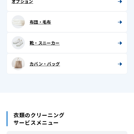
オプション
半纏 (はんてん)
布団・毛布
半襦袢
被布
靴・スニーカー
紐
兵児帯 (へこ帯)・三尺 (さんじゃく)
カバン・バッグ
浴衣
浴衣帯
足袋
衣類のクリーニング
サービスメニュー