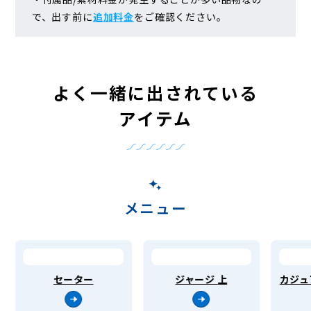
で、出す前に
追加料金
をご確認ください。
よく一緒に出されている
アイテム
メニュー
セーター
ジャージ 上
カジュ