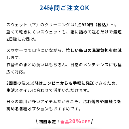
24時間ご注文OK
スウェット（下）のクリーニングは1点
920円（税込）
〜。
重くて乾きにくいスウェットも、箱に詰めて送るだけで
最短
2日後
にお届け。
スマホ一つで自宅にいながら、
忙しい毎日の洗濯負担を軽減
します。
衣替えのまとめ洗いはもちろん、日常のメンテナンスにも幅
広く対応。
2回目の注文以降は
コンビニからも手軽に発送
できるため、
生活スタイルに合わせて活用いただけます。
日々の着用が多いアイテムだからこそ、
汚れ落ちや肌触りを
高める各種オプション
もおすすめです。
20%
\
/
初回限定！
全品
OFF