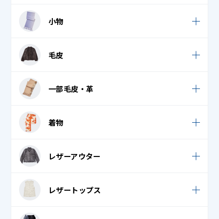
ドレス・パーティードレス
エプロン・割烹着
小物
クリーンスーツ
ウェディンググローブ
毛皮
コックコート
ウェディングベール
コック帽子
毛皮コート
一部毛皮・革
スカーフ
ナース服
毛皮ストール
ダウンマフラー
一部毛皮・革
作業着
着物
毛皮ベスト
タオル・フェイスタオル・バスタオル
作務衣
毛皮ボア
袷 (小紋・紬)
ネクタイ・リボン
レザーアウター
白衣 / スクラブ
毛皮ボレロ
袴
ネックウォーマー
法被 (はっぴ)
レザーコート (革コート)
毛皮ワンピース
レザートップス
腰巻 (裾よけ)
ハンカチ
レザーダウンジャケット / コート
毛皮帽子
七五三 (羽織り)
バンダナ・ナフキン・はちまき
レザーシャツ