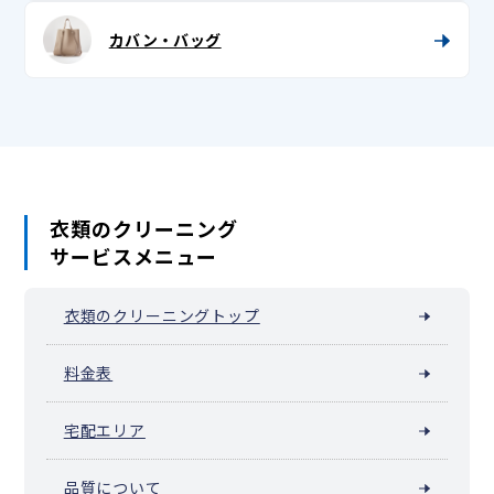
兵児帯 (へこ帯)・三尺 (さんじゃく)
カバン・バッグ
浴衣
浴衣帯
足袋
衣類のクリーニング
サービスメニュー
衣類のクリーニングトップ
料金表
宅配エリア
品質について