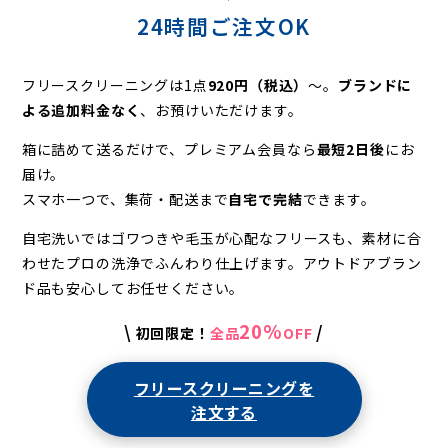
24時間ご注文OK
フリースクリーニングは1点
920円（税込）
〜。
ブランドに
よる追加料金なく
、お預けいただけます。
箱に詰めて送るだけで、プレミアム会員なら
最短2日後
にお
届け。
スマホ一つで、集荷・配送まで
自宅で完結
できます。
自宅洗いではゴワつきや毛玉が心配なフリースも、素材に合
わせたプロの洗浄でふんわり仕上げます。
アウトドアブラン
ド品も安心してお任せください。
20%
\
/
初回限定！
全品
OFF
フリースクリーニングを
注文する