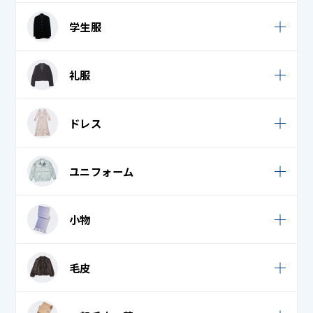
スウェット
ウェットスーツ
ブラウス
学生服
ワンピース・チュニック
ダウンパンツ / スカート
スキーウェア・スノボウェア
フリース
学生服
学生服
デニム (ジーンズ)
礼服
スキー手袋・スノボ手袋
ベスト・ロングベスト
礼服 / 喪服
フレア / プリーツスカート
ボレロ
礼服 / 喪服
ドレス
学生服
ポロシャツ
タキシード・モーニング・燕尾服 上
礼服 / 喪服
チャイナドレス
礼服 / 喪服
ユニフォーム
ドレス・パーティードレス
エプロン・割烹着
小物
クリーンスーツ
ウェディンググローブ
毛皮
コックコート
ウェディングベール
コック帽子
毛皮コート