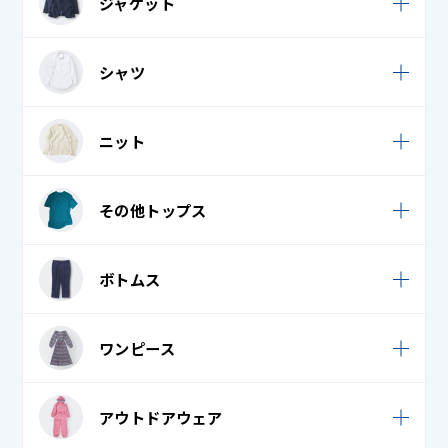
ジャケット
キルティングジャケット・キルティングコート
カジュアルジャケット
シャツ
キルティングベスト
スーツ
コート・ニットコート
Tシャツ・ロングTシャツ
ニット
タキシード・モーニング・燕尾服 上
ジャンパー
ブラウス
学生服
カーディガン
ダウンジャケット・ダウンコート
その他トップス
ポロシャツ
礼服 / 喪服
セーター
ダウンベスト
ワイシャツ (カッターシャツ)
Tシャツ・ロングTシャツ
ボトムス
ベンチコート
襟付き / オープンシャツ
ジャージ
ポンチョ・ケープ
スーツ
ワンピース
トレーナー・パーカー
カジュアルパンツ / スカート
ノースリーブ・キャミソール・タンクトップ
サロペット・ジャンパースカート
アウトドアウェア
ジャージ
バスローブ
ロンパース