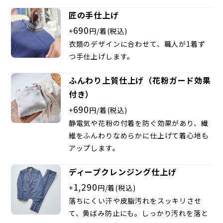
匠の手仕上げ
690
+
円/着(税込)
衣類のデザインに合わせて、職人が1着ず
つ手仕上げします。
ふんわり上質仕上げ（花粉ガード効果
付き）
690
+
円/着(税込)
静電気や花粉の付着を防ぐ効果があり、繊
維をふんわりなめらかに仕上げて着心地も
アップします。
ディープクレンジング仕上げ
1,290
+
円/着(税込)
落ちにくい汗や皮脂汚れをスッキリさせ
て、黄ばみ防止にも。しっかり汚れを落と