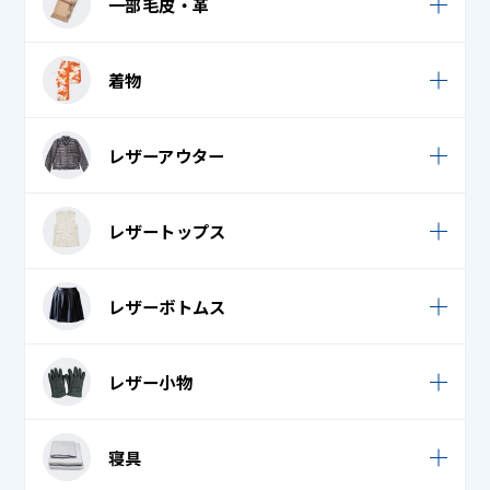
一部毛皮・革
スカーフ
ナース服
毛皮ストール
ダウンマフラー
一部毛皮・革
作業着
着物
毛皮ベスト
タオル・フェイスタオル・バスタオル
作務衣
毛皮ボア
袷 (小紋・紬)
ネクタイ・リボン
レザーアウター
白衣 / スクラブ
毛皮ボレロ
袴
ネックウォーマー
法被 (はっぴ)
レザーコート (革コート)
毛皮ワンピース
レザートップス
腰巻 (裾よけ)
ハンカチ
レザーダウンジャケット / コート
毛皮帽子
七五三 (羽織り)
バンダナ・ナフキン・はちまき
レザーシャツ
レザーボトムス
レザーダウンベスト
七五三 (袴)
ビブス・ゼッケン
レザーベスト
レザームートンコート
レザースカート
七五三 (袴帯)
マフラー
レザー小物
レザームートンジャンパー
レザーつなぎ
七五三 (長襦袢)
ロングマフラー・ストール・ショール
レザー手袋 (革手袋)
革ジャン / レザージャケット
寝具
レザーパンツ
七五三着物
手袋
レザー帽子