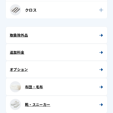
帯揚げ
足袋
シーツ
クロス
単衣
トートバッグ
タオルケット
テーブルクロス
着物 (振袖 / 留袖 / 訪問着 / 付下げ)
帽子 (キャップ・ニット帽)
座布団カバー
テーブルマット・ランチョンマット
取扱除外品
着物帯
布団カバー
マルチカバー
長襦袢 (袷 / 単 / 中袖)
枕カバー
追加料金
胴着
半衿
オプション
半纏 (はんてん)
布団・毛布
半襦袢
被布
靴・スニーカー
紐