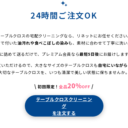
24時間ご注文OK
テーブルクロスの宅配クリーニングなら、リネットにお任せください
事で付いた
油汚れや食べこぼしの染み
も、素材に合わせて丁寧に洗い
に詰めて送るだけで、プレミアム会員なら
最短5日後
にお届けしま
文いただけるので、大きなサイズのテーブルクロスも
自宅にいながら
大切なテーブルクロスを、いつも清潔で美しい状態に保ちませんか
20%
\
/
初回限定！
全品
OFF
テーブルクロスクリーニン
グ
を注文する