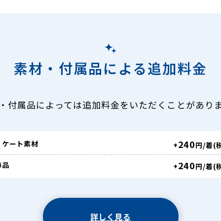
素材・付属品による追加料金
・付属品によっては追加料金をいただくことがあり
240
リケート素材
+
円/着(
240
飾品
+
円/着(
詳しく見る