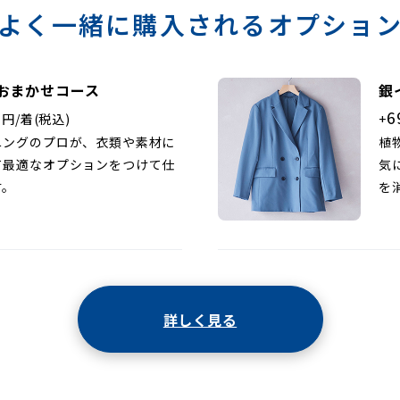
よく一緒に購入されるオプショ
おまかせコース
銀
0
6
円/着(税込)
+
ニングのプロが、衣類や素材に
植
て最適なオプションをつけて仕
気
す。
を
詳しく見る