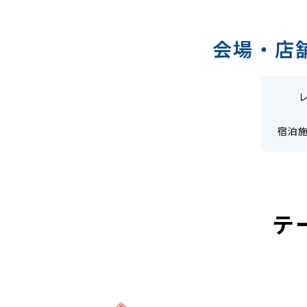
会場・店
宿泊
テ