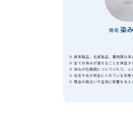
染
簡易
※ 皮革製品、毛皮製品、着物類は染
※ 全ての染みが落ちることを保証す
※ 染みが広範囲についていたり、
※ 毛玉や毛が完全にとれている状態
※ 商品の風合いや生地に影響を与