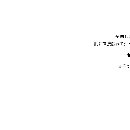
全国ど
肌に直接触れて汗
薄手