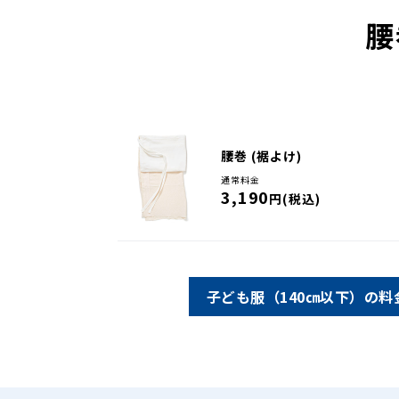
腰
腰巻 (裾よけ)
通常料金
3,190
円(税込)
子ども服（140㎝以下）の料