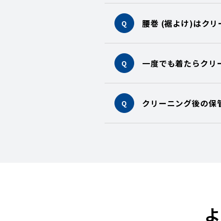
腰巻 (裾よけ)はク
Q
一度でも着たらクリ
Q
クリーニング後の保
Q