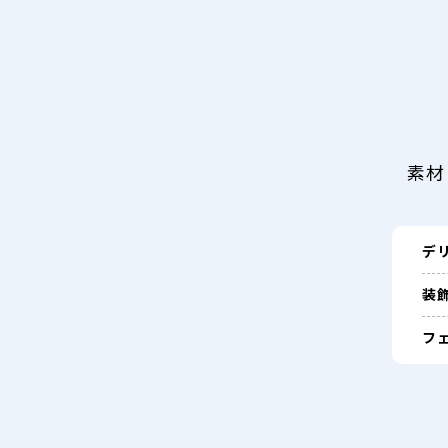
素材
デ
装
フェ