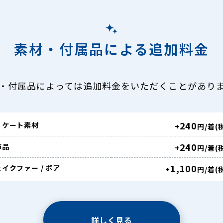
素材・付属品による追加料金
・付属品によっては追加料金をいただくことがあり
240
リケート素材
+
円/着(
240
飾品
+
円/着(
1,100
イクファー / ボア
+
円/着(
詳しく見る