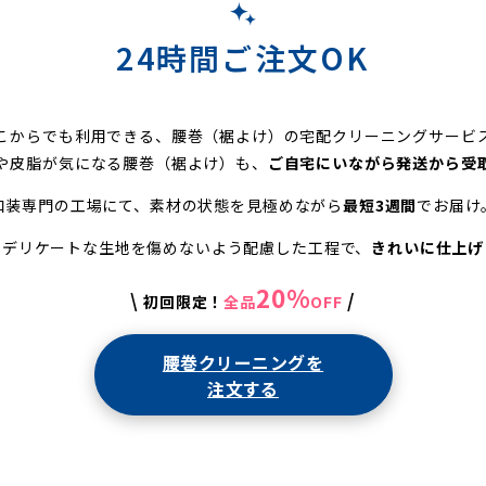
24時間ご注文OK
こからでも利用できる、腰巻（裾よけ）の宅配クリーニングサービ
や皮脂が気になる腰巻（裾よけ）も、
ご自宅にいながら発送から受
和装専門の工場にて、素材の状態を見極めながら
最短3週間
でお届け
でデリケートな生地を傷めないよう配慮した工程で、
きれいに仕上げ
20%
\
/
初回限定！
全品
OFF
腰巻クリーニングを
注文する