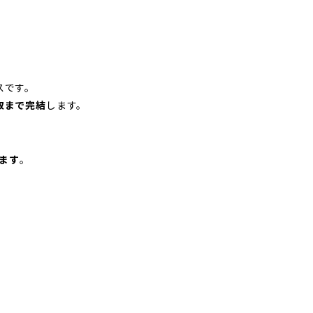
スです。
取まで完結
します。
。
ます
。