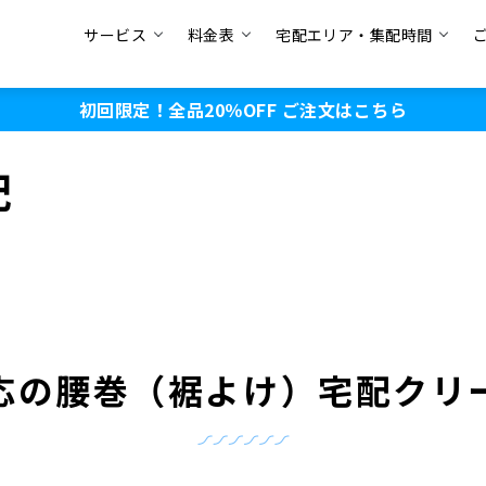
サービス
料金表
宅配エリア・集配時間
初回限定！全品20％OFF
ご注文はこちら
配
応の
腰巻（裾よけ）宅配クリ