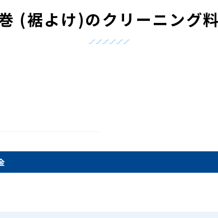
巻 (裾よけ)の
クリーニング
金