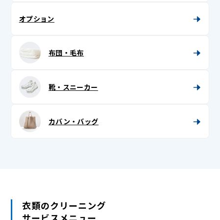
半衿
オプション
半纏 (はんてん)
布団・毛布
半襦袢
被布
靴・スニーカー
紐
兵児帯 (へこ帯)・三尺 (さんじゃく)
カバン・バッグ
浴衣
浴衣帯
足袋
衣類のクリーニング
サービスメニュー