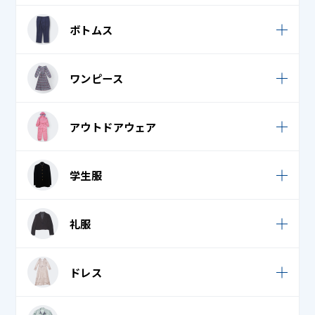
セーター
ダウンベスト
ワイシャツ (カッターシャツ)
Tシャツ・ロングTシャツ
ボトムス
ベンチコート
襟付き / オープンシャツ
ジャージ
ポンチョ・ケープ
スーツ
ワンピース
トレーナー・パーカー
カジュアルパンツ / スカート
ノースリーブ・キャミソール・タンクトップ
サロペット・ジャンパースカート
アウトドアウェア
ジャージ
バスローブ
ロンパース
スウェット
ウェットスーツ
ブラウス
学生服
ワンピース・チュニック
ダウンパンツ / スカート
スキーウェア・スノボウェア
フリース
学生服
学生服
デニム (ジーンズ)
礼服
スキー手袋・スノボ手袋
ベスト・ロングベスト
礼服 / 喪服
フレア / プリーツスカート
ボレロ
礼服 / 喪服
ドレス
学生服
ポロシャツ
タキシード・モーニング・燕尾服 上
礼服 / 喪服
チャイナドレス
礼服 / 喪服