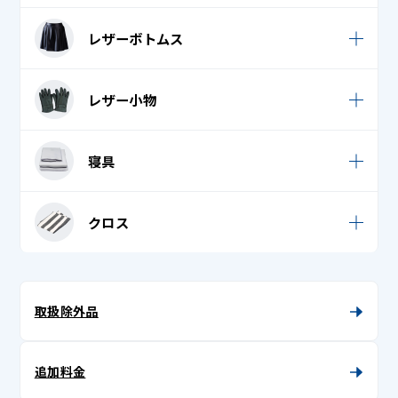
レザーダウンジャケット / コート
毛皮帽子
七五三 (羽織り)
バンダナ・ナフキン・はちまき
レザーシャツ
レザーボトムス
レザーダウンベスト
七五三 (袴)
ビブス・ゼッケン
レザーベスト
レザームートンコート
レザースカート
七五三 (袴帯)
マフラー
レザー小物
レザームートンジャンパー
レザーつなぎ
七五三 (長襦袢)
ロングマフラー・ストール・ショール
レザー手袋 (革手袋)
革ジャン / レザージャケット
寝具
レザーパンツ
七五三着物
手袋
レザー帽子
帯揚げ
足袋
シーツ
クロス
単衣
トートバッグ
タオルケット
テーブルクロス
着物 (振袖 / 留袖 / 訪問着 / 付下げ)
帽子 (キャップ・ニット帽)
座布団カバー
テーブルマット・ランチョンマット
取扱除外品
着物帯
布団カバー
マルチカバー
長襦袢 (袷 / 単 / 中袖)
枕カバー
追加料金
胴着