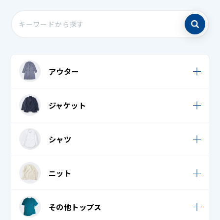
アウター
ウィンドブレーカー
ジャケット
キルティングジャケット・キルティングコート
カジュアルジャケット
シャツ
キルティングベスト
スーツ
コート・ニットコート
Tシャツ・ロングTシャツ
ニット
タキシード・モーニング・燕尾服 上
ジャンパー
ブラウス
学生服
カーディガン
ダウンジャケット・ダウンコート
その他トップス
ポロシャツ
礼服 / 喪服