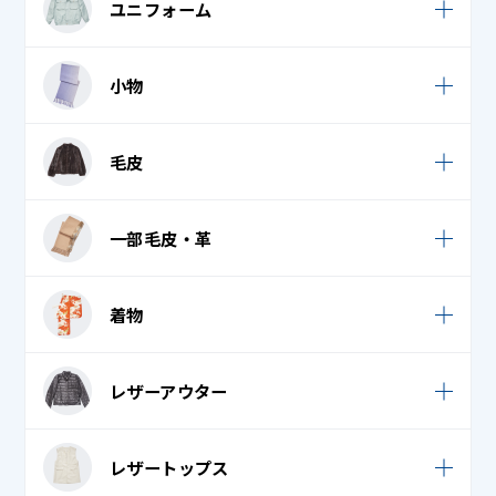
ユニフォーム
ドレス・パーティードレス
エプロン・割烹着
小物
クリーンスーツ
ウェディンググローブ
毛皮
コックコート
ウェディングベール
コック帽子
毛皮コート
一部毛皮・革
スカーフ
ナース服
毛皮ストール
ダウンマフラー
一部毛皮・革
作業着
着物
毛皮ベスト
タオル・フェイスタオル・バスタオル
作務衣
毛皮ボア
袷 (小紋・紬)
ネクタイ・リボン
レザーアウター
白衣 / スクラブ
毛皮ボレロ
袴
ネックウォーマー
法被 (はっぴ)
レザーコート (革コート)
毛皮ワンピース
レザートップス
腰巻 (裾よけ)
ハンカチ