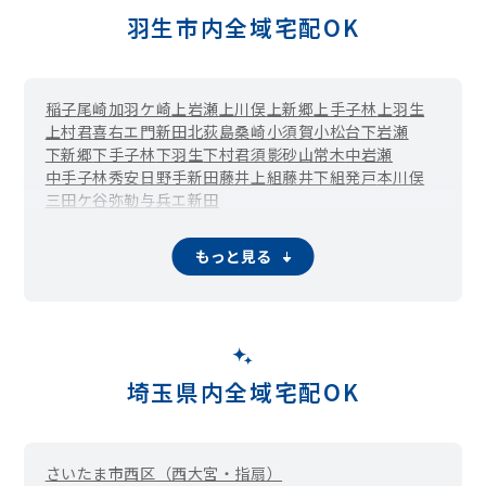
羽生市内全域宅配OK
稲子
尾崎
加羽ケ崎
上岩瀬
上川俣
上新郷
上手子林
上羽生
上村君
喜右エ門新田
北荻島
桑崎
小須賀
小松台
下岩瀬
下新郷
下手子林
下羽生
下村君
須影
砂山
常木
中岩瀬
中手子林
秀安
日野手新田
藤井上組
藤井下組
発戸
本川俣
三田ケ谷
弥勒
与兵エ新田
もっと見る
埼玉県内全域宅配OK
さいたま市西区（西大宮・指扇）