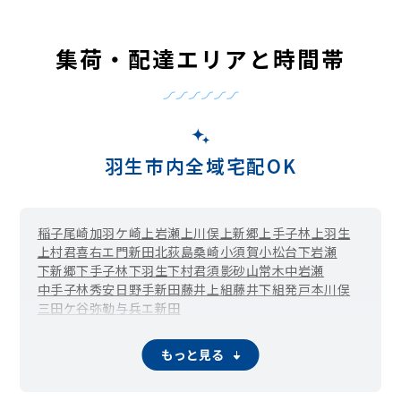
集荷・配達エリアと時間帯
羽生市内全域宅配OK
稲子
尾崎
加羽ケ崎
上岩瀬
上川俣
上新郷
上手子林
上羽生
上村君
喜右エ門新田
北荻島
桑崎
小須賀
小松台
下岩瀬
下新郷
下手子林
下羽生
下村君
須影
砂山
常木
中岩瀬
中手子林
秀安
日野手新田
藤井上組
藤井下組
発戸
本川俣
三田ケ谷
弥勒
与兵エ新田
もっと見る