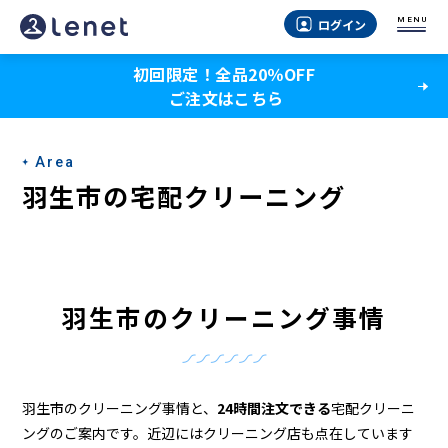
羽
MENU
ログイン
生
初回限定！全品20％OFF
市
ご注文はこちら
の
ク
Area
リ
羽生市の宅配クリーニング
ー
ニ
ン
羽生市のクリーニング事情
グ
店
＆
羽生市のクリーニング事情と、
24時間注文できる
宅配クリーニ
ングのご案内です。近辺にはクリーニング店も点在しています