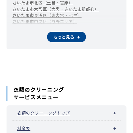
さいたま市北区（土呂・宮原）
さいたま市大宮区（大宮・さいたま新都心）
さいたま市見沼区（東大宮・七里）
さいたま市中央区（与野エリア）
さいたま市桜区（中浦和・西浦和）
さいたま市浦和区
さいたま市南区（武蔵浦和・南浦和）
もっと見る
さいたま市緑区（東浦和・浦和美園）
さいたま市岩槻区
川越市
熊谷市
川口市
行田市
秩父市
所沢市
飯能市
加須市
本庄市
東松山市
春日部市
狭山市
鴻巣市
深谷市
上尾市
草加市
越谷市
蕨市
戸田市
入間市
朝霞市
志木市
和光市
新座市
桶川市
久喜市
北本市
八潮市
富士見市
三郷市
蓮田市
坂戸市
幸手市
鶴ヶ島市
日高市
吉川市
ふじみ野市
白岡市
伊奈町
三芳町
毛呂山町
越生町
滑川町
嵐山町
小川町
川島町
吉見町
鳩山町
ときがわ町
横瀬町
皆野町
長瀞町
小鹿野町
衣類のクリーニング
東秩父村
美里町
神川町
上里町
寄居町
宮代町
杉戸町
松伏町
サービスメニュー
衣類のクリーニングトップ
料金表