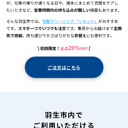
宅
が、仕事の帰りが遅くなる日や、週末にまとめて衣類をケアし
配
たいときなど、
営業時間内の持ち込みが難しい
場面もあります。
ク
そんな羽生市では、
宅配クリーニング「リネット」
がおすすめ
リ
です。
スマホ一つでいつでも注文
でき、集荷からお届けまで
玄関
先で完結
。持ち運びでかさばりがちな
衣替え
にも便利です。
ー
20%
\
/
初回限定！
全品
OFF
ニ
ン
ご注文はこちら
グ
羽生市内で
ご利用いただける