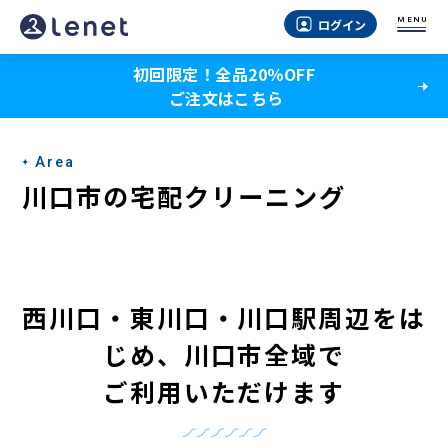
川
MENU
ログイン
口
初回限定！全品20％OFF
市
ご注文はこちら
の
宅
Area
配
川口市の宅配クリーニング
ク
リ
ー
西川口・東川口・川口駅周辺をは
ニ
じめ
、
川口市全域で
ン
ご利用いただけます
グ