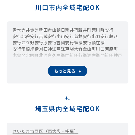
川口市内全域宅配OK
青木
赤井
赤芝新田
赤山
朝日
新井宿
新井町
荒川町
安行
安行北谷
安行吉蔵
安行小山
安行慈林
安行出羽
安行藤八
安行西立野
安行原
安行吉岡
安行領家
安行領在家
安行領根岸
伊刈
石神
江戸
江戸袋
大竹
金山町
川口
河原町
木曽呂
北園町
北原台
久左衛門新田
行衛
源左衛門新田
神戸
小谷場
在家町
幸町
栄町
坂下町
桜町
差間
里
芝
芝下
芝新町
芝園町
芝高木
芝塚原
芝中田
芝西
芝東町
芝樋ノ爪
芝富士
もっと見る
芝宮根町
末広
長蔵
長蔵新田
辻
藤兵衛新田
戸塚
戸塚境町
戸塚鋏町
戸塚東
戸塚南
中青木
仲町
並木
並木元町
新堀
新堀町
西青木
西新井宿
西川口
西立野
榛松
蓮沼
八幡木
鳩ヶ谷本町
鳩ヶ谷緑町
原町
東内野
東貝塚
東川口
東本郷
東領家
舟戸町
本町
本前川
本蓮
前上町
前川
前川町
前田
前野宿
道合
三ツ和
緑町
南鳩ヶ谷
南町
南前川
峯
宮町
元郷
埼玉県内全域宅配OK
柳崎
柳根町
大和町
領家
さいたま市西区（西大宮・指扇）