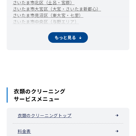
さいたま市北区（土呂・宮原）
さいたま市大宮区（大宮・さいたま新都心）
さいたま市見沼区（東大宮・七里）
さいたま市中央区（与野エリア）
さいたま市桜区（中浦和・西浦和）
さいたま市浦和区
さいたま市南区（武蔵浦和・南浦和）
もっと見る
さいたま市緑区（東浦和・浦和美園）
さいたま市岩槻区
川越市
熊谷市
行田市
秩父市
所沢市
飯能市
加須市
本庄市
東松山市
春日部市
狭山市
羽生市
鴻巣市
深谷市
上尾市
草加市
越谷市
蕨市
戸田市
入間市
朝霞市
志木市
和光市
新座市
桶川市
久喜市
北本市
八潮市
富士見市
三郷市
蓮田市
坂戸市
幸手市
鶴ヶ島市
日高市
吉川市
ふじみ野市
白岡市
伊奈町
三芳町
毛呂山町
越生町
滑川町
嵐山町
小川町
川島町
吉見町
鳩山町
ときがわ町
横瀬町
皆野町
長瀞町
小鹿野町
衣類のクリーニング
東秩父村
美里町
神川町
上里町
寄居町
宮代町
杉戸町
松伏町
サービスメニュー
衣類のクリーニングトップ
料金表