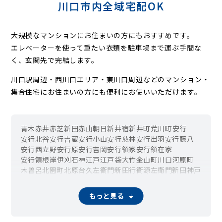
川口市内全域宅配OK
大規模なマンションにお住まいの方にもおすすめです。
エレベーターを使って重たい衣類を駐車場まで運ぶ手間な
く、玄関先で完結します。
川口駅周辺・西川口エリア・東川口周辺などの
マンション・
集合住宅にお住まいの方にも便利にお使いいただけます。
青木
赤井
赤芝新田
赤山
朝日
新井宿
新井町
荒川町
安行
安行北谷
安行吉蔵
安行小山
安行慈林
安行出羽
安行藤八
安行西立野
安行原
安行吉岡
安行領家
安行領在家
安行領根岸
伊刈
石神
江戸
江戸袋
大竹
金山町
川口
河原町
木曽呂
北園町
北原台
久左衛門新田
行衛
源左衛門新田
神戸
小谷場
在家町
幸町
栄町
坂下町
桜町
差間
里
芝
芝下
芝新町
芝園町
芝高木
芝塚原
芝中田
芝西
芝東町
芝樋ノ爪
芝富士
もっと見る
芝宮根町
末広
長蔵
長蔵新田
辻
藤兵衛新田
戸塚
戸塚境町
戸塚鋏町
戸塚東
戸塚南
中青木
仲町
並木
並木元町
新堀
新堀町
西青木
西新井宿
西川口
西立野
榛松
蓮沼
八幡木