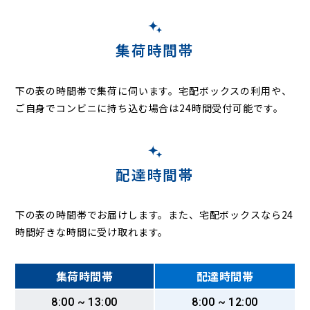
鳩ヶ谷本町
鳩ヶ谷緑町
原町
東内野
東貝塚
東川口
東本郷
東領家
舟戸町
本町
本前川
本蓮
前上町
前川
前川町
前田
前野宿
道合
三ツ和
緑町
南鳩ヶ谷
南町
南前川
峯
宮町
元郷
集荷時間帯
柳崎
柳根町
大和町
領家
下の表の時間帯で集荷に伺います。
宅配ボックスの利用や、
ご自身でコンビニに持ち込む場合は24時間受付可能です。
配達時間帯
下の表の時間帯でお届けします。また、宅配ボックスなら24
時間好きな時間に受け取れます。
集荷時間帯
配達時間帯
8:00 ~ 13:00
8:00 ~ 12:00