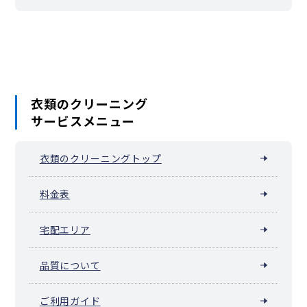
本庄市
東松山市
春日部市
狭山市
羽生市
鴻巣市
深谷市
上尾市
草加市
越谷市
蕨市
戸田市
入間市
朝霞市
志木市
和光市
新座市
桶川市
久喜市
北本市
八潮市
富士見市
三郷市
蓮田市
坂戸市
幸手市
鶴ヶ島市
日高市
吉川市
ふじみ野市
白岡市
伊奈町
三芳町
毛呂山町
越生町
滑川町
嵐山町
小川町
川島町
吉見町
鳩山町
ときがわ町
横瀬町
皆野町
長瀞町
小鹿野町
東秩父村
美里町
神川町
上里町
寄居町
宮代町
衣類のクリーニング
杉戸町
松伏町
サービスメニュー
衣類のクリーニングトップ
料金表
宅配エリア
品質について
ご利用ガイド