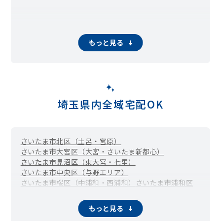
もっと見る
埼玉県内全域宅配OK
さいたま市北区（土呂・宮原）
さいたま市大宮区（大宮・さいたま新都心）
さいたま市見沼区（東大宮・七里）
さいたま市中央区（与野エリア）
さいたま市桜区（中浦和・西浦和）
さいたま市浦和区
さいたま市南区（武蔵浦和・南浦和）
さいたま市緑区（東浦和・浦和美園）
さいたま市岩槻区
もっと見る
川越市
熊谷市
川口市
行田市
秩父市
所沢市
飯能市
加須市