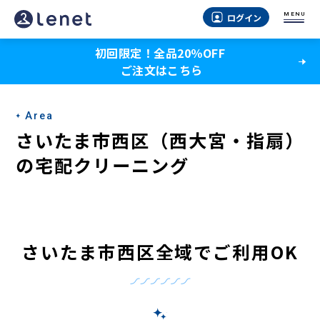
さ
MENU
ログイン
い
初回限定！全品20％OFF
た
ご注文はこちら
ま
市
Area
西
さいたま市西区（西大宮・指扇）
区
の宅配クリーニング
（西
大
宮・
さいたま市西区全域でご利用OK
指
扇）