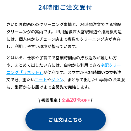
の
24時間ご注文受付
宅
配
さいたま市西区のクリーニング事情と、24時間注文できる
宅配
ク
クリーニング
の案内です。JR川越線西大宮駅周辺や指扇駅周辺
には、個人店からチェーン店まで複数のクリーニング店が点在
リ
し、利用しやすい環境が整っています。
ー
とはいえ、仕事や子育てで営業時間内の持ち込みが難しい方
ニ
や、まとめて出したい方には、自宅から利用できる
宅配クリー
ン
ニング「リネット」
が便利です。スマホから
24時間いつでも
注
文でき、重たい
コート
や
ダウン
、まとめて出したい季節のお洋服
グ
も、集荷からお届けまで
玄関先で完結
します。
20%
\
/
初回限定！
全品
OFF
ご注文はこちら