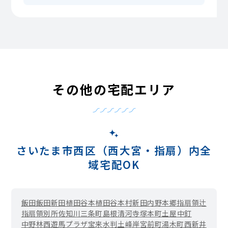
その他の宅配エリア
さいたま市西区（西大宮・指扇）内全
域宅配OK
飯田
飯田新田
植田谷本
植田谷本村新田
内野本郷
指扇領辻
指扇領別所
佐知川
三条町
島根
清河寺
塚本町
土屋
中釘
中野林
西遊馬
プラザ
宝来
水判土
峰岸
宮前町
湯木町
西新井