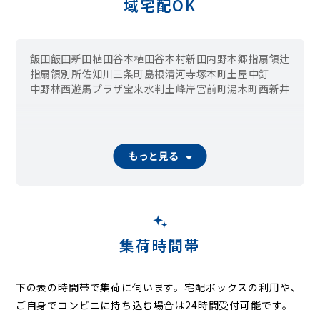
域宅配OK
飯田
飯田新田
植田谷本
植田谷本村新田
内野本郷
指扇領辻
指扇領別所
佐知川
三条町
島根
清河寺
塚本町
土屋
中釘
中野林
西遊馬
プラザ
宝来
水判土
峰岸
宮前町
湯木町
西新井
もっと見る
集荷時間帯
下の表の時間帯で集荷に伺います。
宅配ボックスの利用や、
ご自身でコンビニに持ち込む場合は24時間受付可能です。