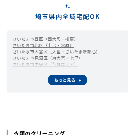
埼玉県内全域宅配OK
さいたま市西区（西大宮・指扇）
さいたま市北区（土呂・宮原）
さいたま市大宮区（大宮・さいたま新都心）
さいたま市見沼区（東大宮・七里）
さいたま市中央区（与野エリア）
さいたま市桜区（中浦和・西浦和）
さいたま市南区（武蔵浦和・南浦和）
もっと見る
さいたま市緑区（東浦和・浦和美園）
さいたま市岩槻区
川越市
熊谷市
川口市
行田市
秩父市
所沢市
飯能市
加須市
本庄市
東松山市
春日部市
狭山市
羽生市
鴻巣市
深谷市
上尾市
草加市
越谷市
蕨市
戸田市
入間市
朝霞市
志木市
和光市
新座市
桶川市
久喜市
北本市
八潮市
富士見市
三郷市
蓮田市
坂戸市
幸手市
鶴ヶ島市
日高市
吉川市
ふじみ野市
白岡市
伊奈町
三芳町
毛呂山町
越生町
滑川町
嵐山町
小川町
川島町
吉見町
鳩山町
ときがわ町
横瀬町
皆野町
長瀞町
衣類のクリーニング
小鹿野町
東秩父村
美里町
神川町
上里町
寄居町
宮代町