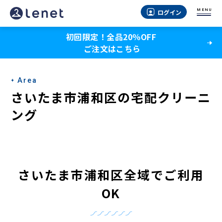
さ
MENU
ログイン
い
初回限定！全品20％OFF
た
ご注文はこちら
ま
市
Area
浦
さいたま市浦和区の宅配クリーニ
和
ング
区
の
宅
さいたま市浦和区全域でご利用
配
OK
ク