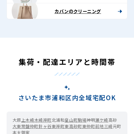
カバンのクリーニング
集荷・配達エリアと時間帯
さいたま市浦和区内全域宅配OK
大原
上木崎
木崎
岸町
北浦和
皇山町
駒場
神明
瀬ケ崎
高砂
大東
常盤
仲町
針ヶ谷
東岸町
東高砂町
東仲町
前地
三崎
元町
本太
領家