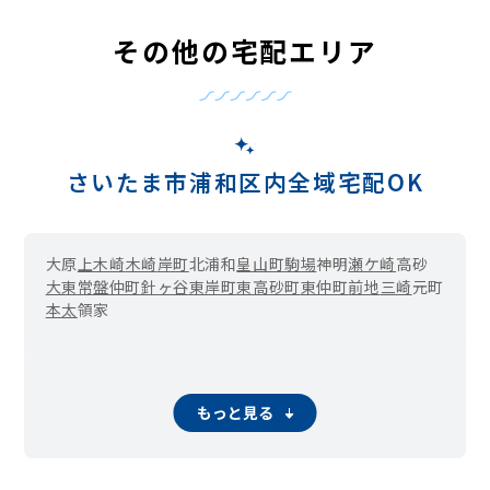
その他の宅配エリア
さいたま市浦和区内全域宅配OK
大原
上木崎
木崎
岸町
北浦和
皇山町
駒場
神明
瀬ケ崎
高砂
大東
常盤
仲町
針ヶ谷
東岸町
東高砂町
東仲町
前地
三崎
元町
本太
領家
もっと見る