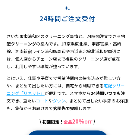
リ
ー
24時間ご注文受付
ニ
ン
さいたま市浦和区のクリーニング事情と、24時間注文できる
宅
グ
配クリーニング
の案内です。JR京浜東北線、宇都宮線・高崎
線、湘南新宿ライン浦和駅周辺や京浜東北線北浦和駅周辺に
は、個人店からチェーン店まで複数のクリーニング店が点在
し、利用しやすい環境が整っています。
とはいえ、仕事や子育てで営業時間内の持ち込みが難しい方
や、まとめて出したい方には、自宅から利用できる
宅配クリー
ニング「リネット」
が便利です。スマホから
24時間いつでも
注
文でき、重たい
コート
や
ダウン
、まとめて出したい季節のお洋服
も、集荷からお届けまで
玄関先で完結
します。
20%
\
/
初回限定！
全品
OFF