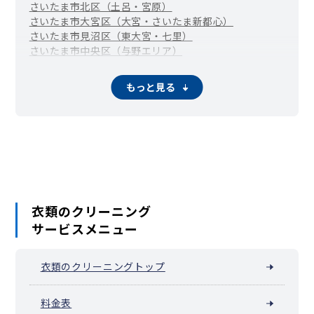
さいたま市北区（土呂・宮原）
さいたま市大宮区（大宮・さいたま新都心）
さいたま市見沼区（東大宮・七里）
さいたま市中央区（与野エリア）
さいたま市桜区（中浦和・西浦和）
さいたま市浦和区
さいたま市南区（武蔵浦和・南浦和）
もっと見る
さいたま市緑区（東浦和・浦和美園）
さいたま市岩槻区
川越市
熊谷市
川口市
行田市
秩父市
所沢市
飯能市
加須市
本庄市
東松山市
春日部市
狭山市
羽生市
鴻巣市
深谷市
上尾市
草加市
越谷市
蕨市
戸田市
入間市
朝霞市
志木市
和光市
新座市
桶川市
久喜市
北本市
八潮市
富士見市
三郷市
蓮田市
坂戸市
幸手市
鶴ヶ島市
日高市
吉川市
ふじみ野市
白岡市
伊奈町
三芳町
毛呂山町
越生町
滑川町
小川町
川島町
吉見町
鳩山町
ときがわ町
横瀬町
皆野町
長瀞町
小鹿野町
衣類のクリーニング
東秩父村
美里町
神川町
上里町
寄居町
宮代町
杉戸町
松伏町
サービスメニュー
衣類のクリーニングトップ
料金表