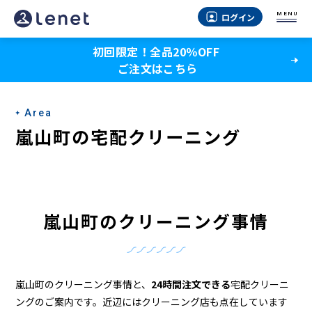
嵐
MENU
ログイン
山
初回限定！全品20％OFF
町
ご注文はこちら
の
ク
Area
リ
嵐山町の宅配クリーニング
ー
ニ
ン
嵐山町のクリーニング事情
グ
店
＆
嵐山町のクリーニング事情と、
24時間注文できる
宅配クリーニ
ングのご案内です。近辺にはクリーニング店も点在しています