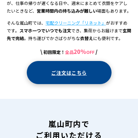
宅
が、仕事の帰りが遅くなる日や、週末にまとめて衣類をケアし
配
たいときなど、
営業時間内の持ち込みが難しい
場面もあります。
ク
そんな嵐山町では、
宅配クリーニング「リネット」
がおすすめ
リ
です。
スマホ一つでいつでも注文
でき、集荷からお届けまで
玄関
先で完結
。持ち運びでかさばりがちな
衣替え
にも便利です。
ー
20%
\
/
初回限定！
全品
OFF
ニ
ン
ご注文はこちら
グ
嵐山町内で
ご利用いただける