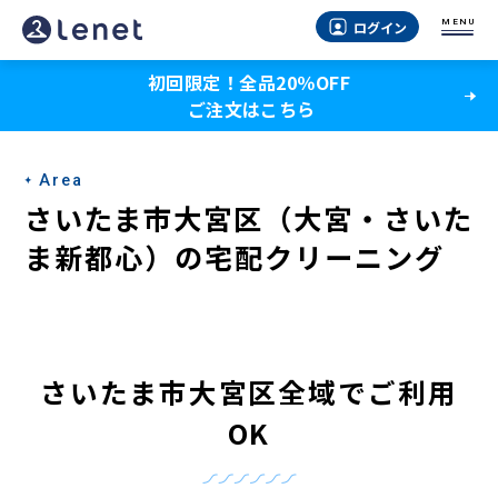
さ
MENU
ログイン
い
初回限定！全品20％OFF
た
ご注文はこちら
ま
市
Area
大
さいたま市大宮区（大宮・さいた
宮
ま新都心）の宅配クリーニング
区
（大
宮・
さいたま市大宮区全域でご利用
さ
OK
い