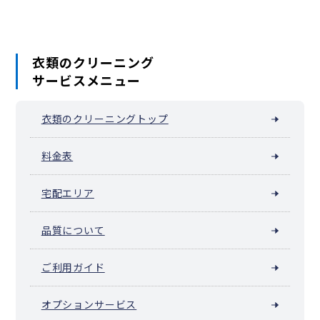
蓮田市
坂戸市
幸手市
鶴ヶ島市
日高市
吉川市
ふじみ野市
白岡市
伊奈町
三芳町
毛呂山町
越生町
滑川町
嵐山町
小川町
川島町
吉見町
鳩山町
ときがわ町
横瀬町
皆野町
長瀞町
小鹿野町
東秩父村
美里町
神川町
上里町
寄居町
宮代町
衣類のクリーニング
杉戸町
松伏町
サービスメニュー
衣類のクリーニングトップ
料金表
宅配エリア
品質について
ご利用ガイド
オプションサービス