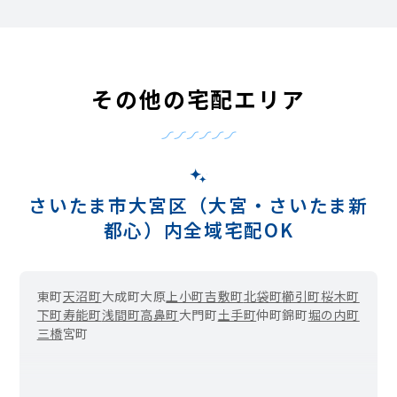
その他の宅配エリア
さいたま市大宮区（大宮・さいたま新
都心）内全域宅配OK
東町
天沼町
大成町
大原
上小町
吉敷町
北袋町
櫛引町
桜木町
下町
寿能町
浅間町
高鼻町
大門町
土手町
仲町
錦町
堀の内町
三橋
宮町