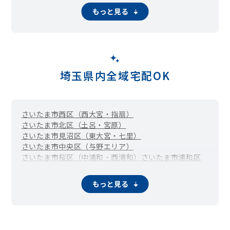
もっと見る
埼玉県内全域宅配OK
さいたま市西区（西大宮・指扇）
さいたま市北区（土呂・宮原）
さいたま市見沼区（東大宮・七里）
さいたま市中央区（与野エリア）
さいたま市桜区（中浦和・西浦和）
さいたま市浦和区
さいたま市南区（武蔵浦和・南浦和）
さいたま市緑区（東浦和・浦和美園）
さいたま市岩槻区
もっと見る
川越市
熊谷市
川口市
行田市
秩父市
所沢市
飯能市
加須市
本庄市
東松山市
春日部市
狭山市
羽生市
鴻巣市
深谷市
上尾市
草加市
越谷市
蕨市
戸田市
入間市
朝霞市
志木市
和光市
新座市
桶川市
久喜市
北本市
八潮市
富士見市
三郷市