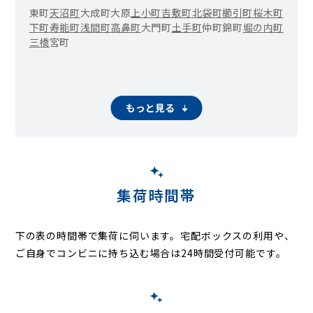
東町
天沼町
大成町
大原
上小町
吉敷町
北袋町
櫛引町
桜木町
下町
寿能町
浅間町
高鼻町
大門町
土手町
仲町
錦町
堀の内町
三橋
宮町
もっと見る
集荷時間帯
下の表の時間帯で集荷に伺います。
宅配ボックスの利用や、
ご自身でコンビニに持ち込む場合は24時間受付可能です。