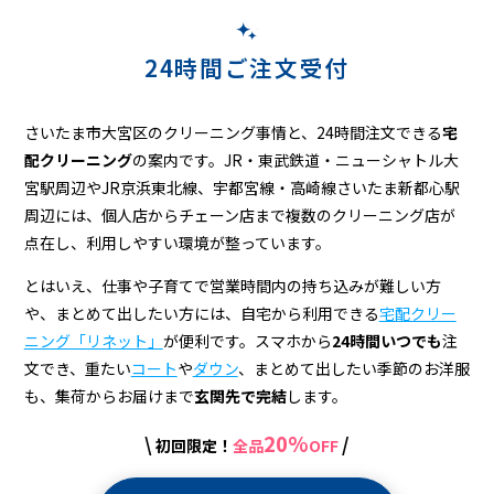
た
ま
24時間ご注文受付
新
都
さいたま市大宮区のクリーニング事情と、24時間注文できる
宅
心）
配クリーニング
の案内です。JR・東武鉄道・ニューシャトル大
宮駅周辺やJR京浜東北線、宇都宮線・高崎線さいたま新都心駅
の
周辺には、個人店からチェーン店まで複数のクリーニング店が
宅
点在し、利用しやすい環境が整っています。
配
とはいえ、仕事や子育てで営業時間内の持ち込みが難しい方
ク
や、まとめて出したい方には、自宅から利用できる
宅配クリー
ニング「リネット」
が便利です。スマホから
24時間いつでも
注
リ
文でき、重たい
コート
や
ダウン
、まとめて出したい季節のお洋服
ー
も、集荷からお届けまで
玄関先で完結
します。
ニ
20%
\
/
初回限定！
全品
OFF
ン