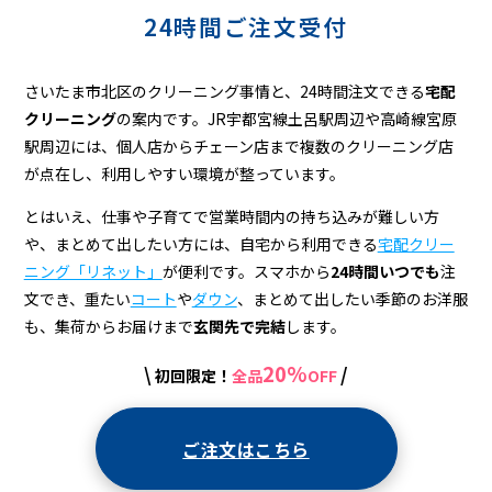
宅
24時間ご注文受付
配
ク
さいたま市北区のクリーニング事情と、24時間注文できる
宅配
リ
クリーニング
の案内です。JR宇都宮線土呂駅周辺や高崎線宮原
駅周辺には、個人店からチェーン店まで複数のクリーニング店
ー
が点在し、利用しやすい環境が整っています。
ニ
とはいえ、仕事や子育てで営業時間内の持ち込みが難しい方
ン
や、まとめて出したい方には、自宅から利用できる
宅配クリー
グ
ニング「リネット」
が便利です。スマホから
24時間いつでも
注
文でき、重たい
コート
や
ダウン
、まとめて出したい季節のお洋服
も、集荷からお届けまで
玄関先で完結
します。
20%
\
/
初回限定！
全品
OFF
ご注文はこちら