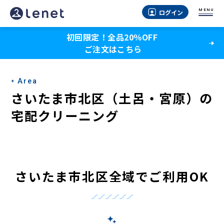
さ
MENU
ログイン
い
初回限定！全品20％OFF
た
ご注文はこちら
ま
市
Area
北
さいたま市北区（土呂・宮原）の
区
宅配クリーニング
（土
呂・
宮
さいたま市北区全域でご利用OK
原）
の