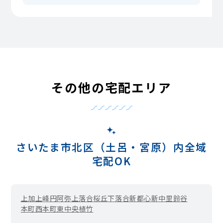
その他の宅配エリア
さいたま市北区（土呂・宮原）内全域
宅配OK
上加
上峰
円阿弥
上落合
桜丘
下落合
新都心
新中里
鈴谷
本町西
本町東
中央
植竹