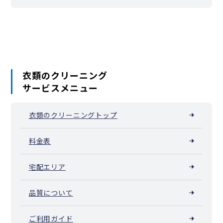
本庄市
東松山市
春日部市
狭山市
羽生市
鴻巣市
深谷市
上尾市
草加市
越谷市
蕨市
戸田市
入間市
朝霞市
志木市
和光市
新座市
桶川市
久喜市
北本市
八潮市
富士見市
三郷市
蓮田市
坂戸市
幸手市
鶴ヶ島市
日高市
吉川市
ふじみ野市
白岡市
伊奈町
三芳町
毛呂山町
越生町
滑川町
嵐山町
小川町
川島町
吉見町
鳩山町
ときがわ町
横瀬町
皆野町
長瀞町
小鹿野町
東秩父村
美里町
神川町
上里町
寄居町
宮代町
衣類のクリーニング
杉戸町
松伏町
サービスメニュー
衣類のクリーニングトップ
料金表
宅配エリア
品質について
ご利用ガイド