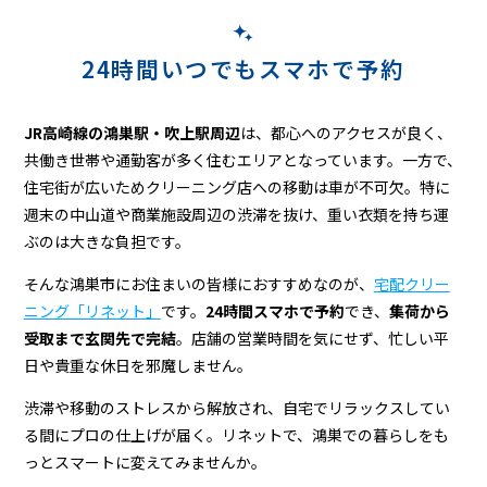
24時間いつでもスマホで予約
JR高崎線の鴻巣駅・吹上駅周辺
は、都心へのアクセスが良く、
共働き世帯や通勤客が多く住むエリアとなっています。一方で、
住宅街が広いためクリーニング店への移動は車が不可欠。特に
週末の中山道や商業施設周辺の渋滞を抜け、重い衣類を持ち運
ぶのは大きな負担です。
そんな鴻巣市にお住まいの皆様におすすめなのが、
宅配クリー
ニング「リネット」
です。
24時間スマホで予約
でき、
集荷から
受取まで玄関先で完結
。店舗の営業時間を気にせず、忙しい平
日や貴重な休日を邪魔しません。
渋滞や移動のストレスから解放され、自宅でリラックスしてい
る間にプロの仕上げが届く。リネットで、鴻巣での暮らしをも
っとスマートに変えてみませんか。