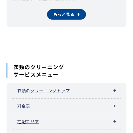
さいたま市桜区（中浦和・西浦和）
さいたま市浦和区
さいたま市南区（武蔵浦和・南浦和）
もっと見る
さいたま市緑区（東浦和・浦和美園）
さいたま市岩槻区
川越市
熊谷市
川口市
行田市
秩父市
所沢市
飯能市
加須市
本庄市
東松山市
春日部市
狭山市
羽生市
深谷市
上尾市
草加市
越谷市
蕨市
戸田市
入間市
朝霞市
志木市
和光市
新座市
桶川市
久喜市
北本市
八潮市
富士見市
三郷市
蓮田市
坂戸市
幸手市
鶴ヶ島市
日高市
吉川市
ふじみ野市
白岡市
伊奈町
三芳町
毛呂山町
越生町
滑川町
嵐山町
小川町
川島町
吉見町
鳩山町
ときがわ町
横瀬町
皆野町
長瀞町
小鹿野町
衣類のクリーニング
東秩父村
美里町
神川町
上里町
寄居町
宮代町
杉戸町
松伏町
サービスメニュー
衣類のクリーニングトップ
料金表
宅配エリア