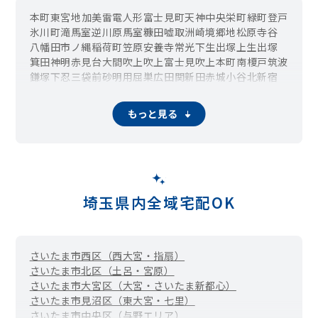
本町
東
宮地
加美
雷電
人形
富士見町
天神
中央
栄町
緑町
登戸
氷川町
滝馬室
逆川
原馬室
糠田
嘘取
洲崎
境
郷地
松原
寺谷
八幡田
市ノ縄
稲荷町
笠原
安養寺
常光
下生出塚
上生出塚
箕田
神明
赤見台
大間
吹上
吹上富士見
吹上本町
南
榎戸
筑波
鎌塚
下忍
三袋
前砂
明用
屈巣
広田
関新田
赤城
小谷
北新宿
大芦
荊口
もっと見る
埼玉県内全域宅配OK
さいたま市西区（西大宮・指扇）
さいたま市北区（土呂・宮原）
さいたま市大宮区（大宮・さいたま新都心）
さいたま市見沼区（東大宮・七里）
さいたま市中央区（与野エリア）