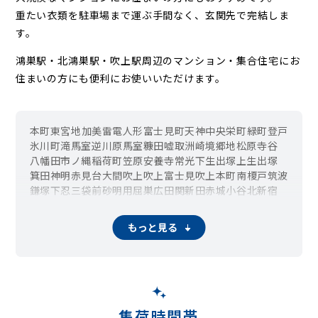
重たい衣類を駐車場まで運ぶ手間なく、玄関先で完結しま
す。
鴻巣駅・北鴻巣駅・吹上駅周辺の
マンション・集合住宅にお
住まいの方にも便利にお使いいただけます。
本町
東
宮地
加美
雷電
人形
富士見町
天神
中央
栄町
緑町
登戸
氷川町
滝馬室
逆川
原馬室
糠田
嘘取
洲崎
境
郷地
松原
寺谷
八幡田
市ノ縄
稲荷町
笠原
安養寺
常光
下生出塚
上生出塚
箕田
神明
赤見台
大間
吹上
吹上富士見
吹上本町
南
榎戸
筑波
鎌塚
下忍
三袋
前砂
明用
屈巣
広田
関新田
赤城
小谷
北新宿
大芦
荊口
もっと見る
集荷時間帯