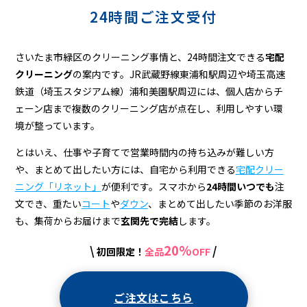
美
24時間ご注文受付
園）
の
さいたま市緑区のクリーニング事情と、24時間注文できる
宅配
宅
クリーニング
の案内です。JR武蔵野線東浦和駅周辺や埼玉高速
鉄道（埼玉スタジアム線）浦和美園駅周辺には、個人店からチ
配
ェーン店まで複数のクリーニング店が点在し、利用しやすい環
ク
境が整っています。
リ
とはいえ、仕事や子育てで営業時間内の持ち込みが難しい方
ー
や、まとめて出したい方には、自宅から利用できる
宅配クリー
ニング「リネット」
が便利です。スマホから
24時間いつでも
注
ニ
文でき、重たい
コート
や
ダウン
、まとめて出したい季節のお洋服
ン
も、集荷からお届けまで
玄関先で完結
します。
グ
20%
\
/
初回限定！
全品
OFF
ご注文はこちら