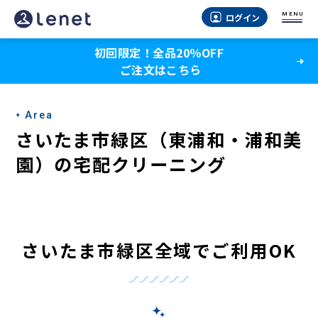
さ
MENU
ログイン
い
初回限定！全品20％OFF
た
ご注文はこちら
ま
市
Area
緑
さいたま市緑区（東浦和・浦和美
区
園）の宅配クリーニング
（東
浦
和・
さいたま市緑区全域でご利用OK
浦
和