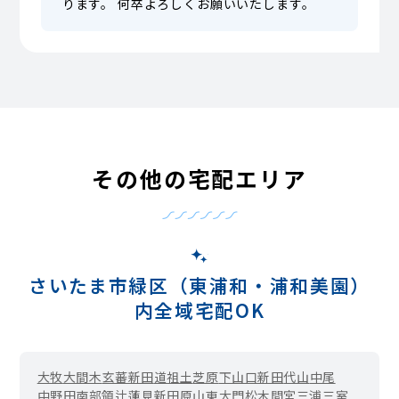
ります。 何卒よろしくお願いいたします。
その他の宅配エリア
さいたま市緑区（東浦和・浦和美園）
内全域宅配OK
大牧
大間木
玄蕃新田
道祖土
芝原
下山口新田
代山
中尾
中野田
南部領辻
蓮見新田
原山
東大門
松木
間宮
三浦
三室