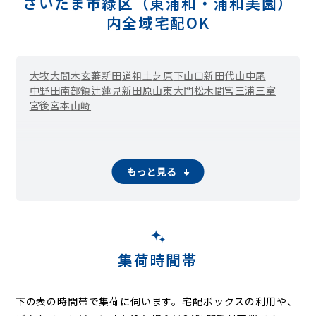
さいたま市緑区（東浦和・浦和美園）
内全域宅配OK
大牧
大間木
玄蕃新田
道祖土
芝原
下山口新田
代山
中尾
中野田
南部領辻
蓮見新田
原山
東大門
松木
間宮
三浦
三室
宮後
宮本
山崎
もっと見る
集荷時間帯
下の表の時間帯で集荷に伺います。
宅配ボックスの利用や、