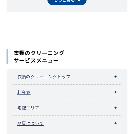
川越市
熊谷市
川口市
行田市
秩父市
所沢市
飯能市
加須市
本庄市
東松山市
春日部市
狭山市
羽生市
鴻巣市
深谷市
上尾市
草加市
越谷市
蕨市
戸田市
入間市
朝霞市
志木市
和光市
新座市
桶川市
久喜市
北本市
八潮市
富士見市
三郷市
蓮田市
坂戸市
幸手市
鶴ヶ島市
日高市
吉川市
ふじみ野市
白岡市
伊奈町
三芳町
毛呂山町
越生町
滑川町
嵐山町
小川町
川島町
吉見町
鳩山町
ときがわ町
横瀬町
皆野町
長瀞町
小鹿野町
東秩父村
美里町
神川町
上里町
寄居町
宮代町
衣類のクリーニング
杉戸町
松伏町
サービスメニュー
衣類のクリーニングトップ
料金表
宅配エリア
品質について