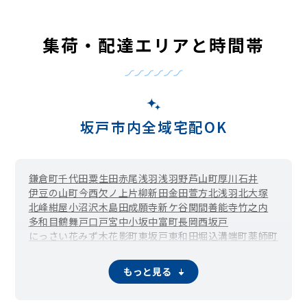
集荷・配達エリアと時間帯
坂戸市内全域宅配OK
鎌倉町
千代田
粟生田
赤尾
浅羽
浅羽野
芦山町
厚川
石井
伊豆の山町
今西
欠ノ上
片柳新田
金田
萱方
北浅羽
北大塚
北峰
紺屋
小沼
沢木
島田
成願寺
新ケ谷
関間
善能寺
竹之内
多和目
鶴舞
戸口
戸宮
中小坂
中富町
長岡
西坂戸
にっさい花みず木
花影町
東坂戸
東和田
堀込
溝端町
薬師町
八幡
山田町
横沼
四日市場
もっと見る