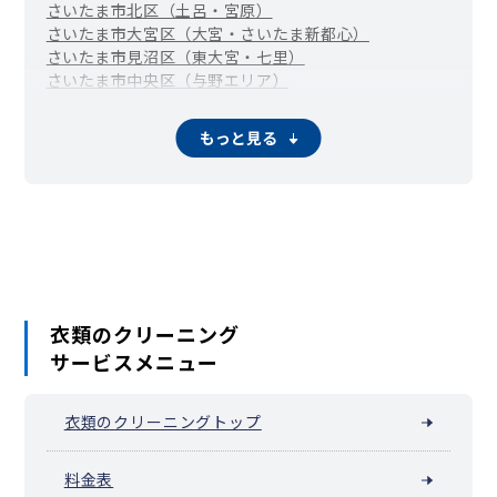
さいたま市北区（土呂・宮原）
さいたま市大宮区（大宮・さいたま新都心）
さいたま市見沼区（東大宮・七里）
さいたま市中央区（与野エリア）
さいたま市桜区（中浦和・西浦和）
さいたま市浦和区
さいたま市南区（武蔵浦和・南浦和）
もっと見る
さいたま市緑区（東浦和・浦和美園）
さいたま市岩槻区
川越市
熊谷市
川口市
行田市
秩父市
所沢市
飯能市
加須市
本庄市
東松山市
春日部市
狭山市
羽生市
鴻巣市
深谷市
上尾市
草加市
越谷市
蕨市
戸田市
入間市
朝霞市
志木市
和光市
新座市
桶川市
久喜市
北本市
八潮市
富士見市
三郷市
蓮田市
幸手市
鶴ヶ島市
日高市
吉川市
ふじみ野市
白岡市
伊奈町
三芳町
毛呂山町
越生町
滑川町
嵐山町
小川町
川島町
吉見町
鳩山町
ときがわ町
横瀬町
皆野町
長瀞町
小鹿野町
衣類のクリーニング
東秩父村
美里町
神川町
上里町
寄居町
宮代町
杉戸町
松伏町
サービスメニュー
衣類のクリーニングトップ
料金表