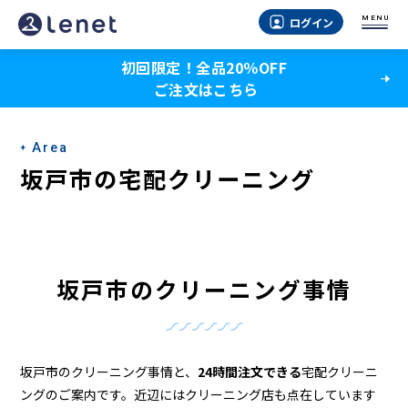
坂
MENU
ログイン
戸
初回限定！全品20％OFF
市
ご注文はこちら
の
ク
Area
リ
坂戸市の宅配クリーニング
ー
ニ
ン
坂戸市のクリーニング事情
グ
店
＆
坂戸市のクリーニング事情と、
24時間注文できる
宅配クリーニ
ングのご案内です。近辺にはクリーニング店も点在しています