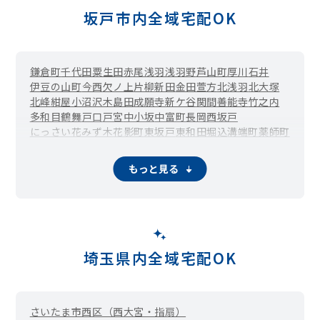
坂戸市内全域宅配OK
鎌倉町
千代田
粟生田
赤尾
浅羽
浅羽野
芦山町
厚川
石井
伊豆の山町
今西
欠ノ上
片柳新田
金田
萱方
北浅羽
北大塚
北峰
紺屋
小沼
沢木
島田
成願寺
新ケ谷
関間
善能寺
竹之内
多和目
鶴舞
戸口
戸宮
中小坂
中富町
長岡
西坂戸
にっさい花みず木
花影町
東坂戸
東和田
堀込
溝端町
薬師町
八幡
山田町
横沼
四日市場
もっと見る
埼玉県内全域宅配OK
さいたま市西区（西大宮・指扇）