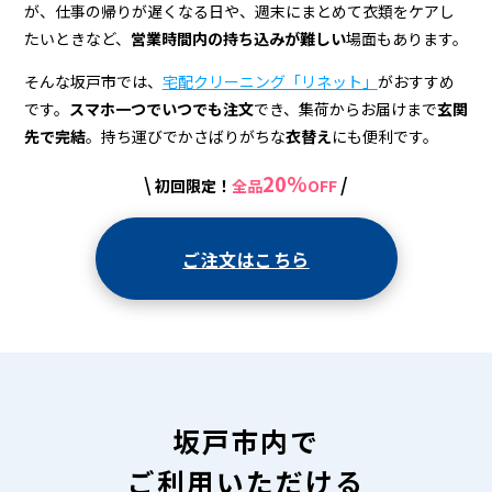
宅
が、仕事の帰りが遅くなる日や、週末にまとめて衣類をケアし
配
たいときなど、
営業時間内の持ち込みが難しい
場面もあります。
ク
そんな坂戸市では、
宅配クリーニング「リネット」
がおすすめ
リ
です。
スマホ一つでいつでも注文
でき、集荷からお届けまで
玄関
先で完結
。持ち運びでかさばりがちな
衣替え
にも便利です。
ー
20%
\
/
初回限定！
全品
OFF
ニ
ン
ご注文はこちら
グ
坂戸市内で
ご利用いただける