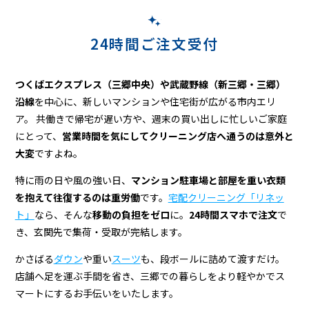
24時間ご注文受付
つくばエクスプレス（三郷中央）や武蔵野線（新三郷・三郷）
沿線
を中心に、新しいマンションや住宅街が広がる市内エリ
ア。 共働きで帰宅が遅い方や、週末の買い出しに忙しいご家庭
にとって、
営業時間を気にしてクリーニング店へ通うのは意外と
大変
ですよね。
特に雨の日や風の強い日、
マンション駐車場と部屋を重い衣類
を抱えて往復するのは重労働
です。
宅配クリーニング「リネッ
ト」
なら、そんな
移動の負担をゼロ
に。
24時間スマホで注文
で
き、玄関先で集荷・受取が完結します。
かさばる
ダウン
や重い
スーツ
も、段ボールに詰めて渡すだけ。
店舗へ足を運ぶ手間を省き、三郷での暮らしをより軽やかでス
マートにするお手伝いをいたします。