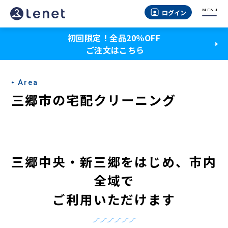
三
MENU
ログイン
郷
初回限定！全品20％OFF
市
ご注文はこちら
の
宅
Area
配
三郷市の宅配クリーニング
ク
リ
ー
三郷中央・新三郷をはじめ
、
市内
ニ
全域で
ン
ご利用いただけます
グ