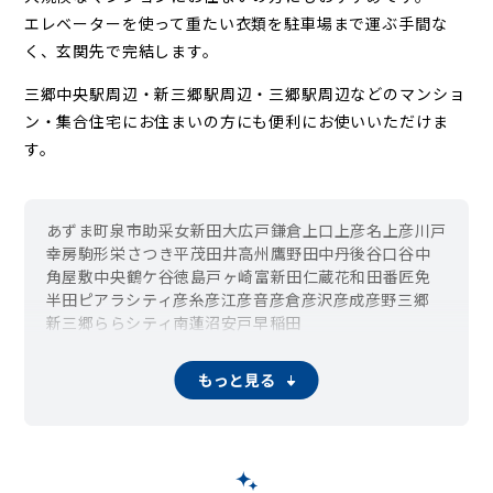
エレベーターを使って重たい衣類を駐車場まで運ぶ手間な
く、玄関先で完結します。
三郷中央駅周辺・新三郷駅周辺・三郷駅周辺などの
マンショ
ン・集合住宅にお住まいの方にも便利にお使いいただけま
す。
あずま町
泉
市助
采女新田
大広戸
鎌倉
上口
上彦名
上彦川戸
幸房
駒形
栄
さつき平
茂田井
高州
鷹野
田中
丹後
谷口
谷中
角屋敷
中央
鶴ケ谷
徳島
戸ヶ崎
富新田
仁蔵
花和田
番匠免
半田
ピアラシティ
彦糸
彦江
彦音
彦倉
彦沢
彦成
彦野
三郷
新三郷ららシティ
南蓮沼
安戸
早稲田
もっと見る