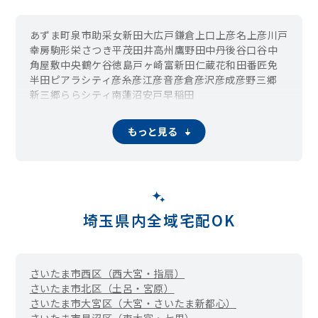
あずま町
泉
市助
采女新田
大広戸
鎌倉
上口
上彦名
上彦川戸
幸房
駒形
栄
さつき平
茂田井
高州
鷹野
田中
丹後
谷口
谷中
角屋敷
中央
鶴ケ谷
徳島
戸ヶ崎
富新田
仁蔵
花和田
番匠免
半田
ピアラシティ
彦糸
彦江
彦音
彦倉
彦沢
彦成
彦野
三郷
新三郷ららシティ
南蓮沼
安戸
早稲田
もっと見る
埼玉県内全域宅配OK
さいたま市西区（西大宮・指扇）
さいたま市北区（土呂・宮原）
さいたま市大宮区（大宮・さいたま新都心）
さいたま市見沼区（東大宮・七里）