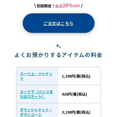
20%
\
/
初回限定！
全品
OFF
ご注文はこちら
よくお預かりするアイテムの料金
スーツ上・ジャケッ
1,390円/着(税込)
ト
スーツ下（パンツま
920円/着(税込)
たはスカート）
ダウンジャケット・
3,190円/着(税込)
ダウンコート