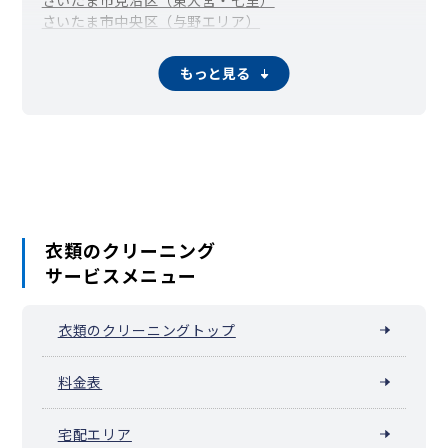
さいたま市中央区（与野エリア）
さいたま市桜区（中浦和・西浦和）
さいたま市浦和区
さいたま市南区（武蔵浦和・南浦和）
もっと見る
さいたま市緑区（東浦和・浦和美園）
さいたま市岩槻区
川越市
熊谷市
川口市
行田市
秩父市
所沢市
飯能市
加須市
本庄市
東松山市
春日部市
狭山市
羽生市
鴻巣市
深谷市
上尾市
草加市
越谷市
蕨市
戸田市
入間市
朝霞市
志木市
和光市
新座市
桶川市
久喜市
北本市
八潮市
富士見市
蓮田市
坂戸市
幸手市
鶴ヶ島市
日高市
吉川市
ふじみ野市
白岡市
伊奈町
三芳町
毛呂山町
越生町
滑川町
嵐山町
小川町
川島町
吉見町
鳩山町
ときがわ町
横瀬町
皆野町
長瀞町
小鹿野町
衣類のクリーニング
東秩父村
美里町
神川町
上里町
寄居町
宮代町
杉戸町
松伏町
サービスメニュー
衣類のクリーニングトップ
料金表
宅配エリア