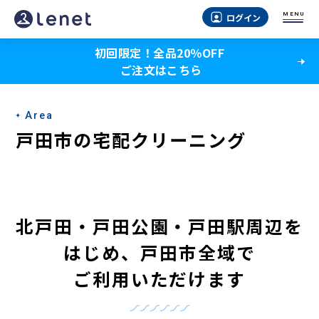
戸
MENU
ログイン
田
初回限定！全品20％OFF
市
ご注文はこちら
の
宅
Area
配
戸田市の宅配クリーニング
ク
リ
ー
北戸田・戸田公園・戸田駅周辺を
ニ
はじめ
、
戸田市全域で
ン
ご利用いただけます
グ