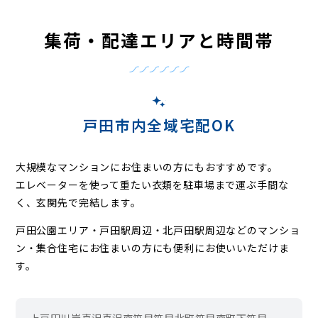
集荷・配達エリアと時間帯
戸田市内全域宅配OK
大規模なマンションにお住まいの方にもおすすめです。
エレベーターを使って重たい衣類を駐車場まで運ぶ手間な
く、玄関先で完結します。
戸田公園エリア・戸田駅周辺・北戸田駅周辺などの
マンショ
ン・集合住宅にお住まいの方にも便利にお使いいただけま
す。
上戸田
川岸
喜沢
喜沢南
笹目
笹目北町
笹目南町
下笹目