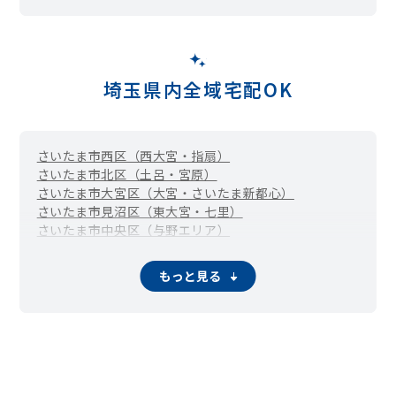
埼玉県内全域宅配OK
さいたま市西区（西大宮・指扇）
さいたま市北区（土呂・宮原）
さいたま市大宮区（大宮・さいたま新都心）
さいたま市見沼区（東大宮・七里）
さいたま市中央区（与野エリア）
さいたま市桜区（中浦和・西浦和）
さいたま市浦和区
さいたま市南区（武蔵浦和・南浦和）
もっと見る
さいたま市緑区（東浦和・浦和美園）
さいたま市岩槻区
川越市
熊谷市
川口市
行田市
秩父市
所沢市
飯能市
加須市
本庄市
東松山市
春日部市
狭山市
羽生市
鴻巣市
深谷市
上尾市
草加市
越谷市
蕨市
入間市
朝霞市
志木市
和光市
新座市
桶川市
久喜市
北本市
八潮市
富士見市
三郷市
蓮田市
坂戸市
幸手市
鶴ヶ島市
日高市
吉川市
ふじみ野市
白岡市