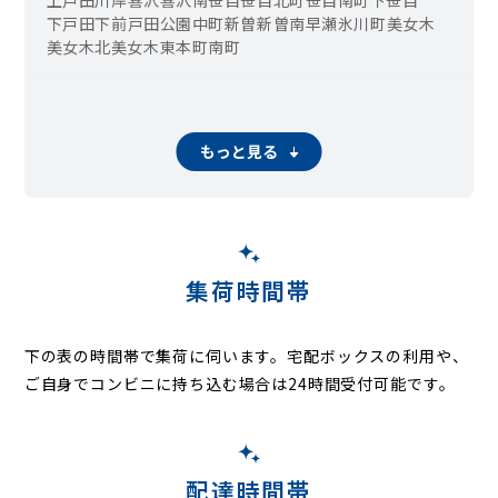
下戸田
下前
戸田公園
中町
新曽
新曽南
早瀬
氷川町
美女木
美女木北
美女木東
本町
南町
もっと見る
集荷時間帯
下の表の時間帯で集荷に伺います。
宅配ボックスの利用や、
ご自身でコンビニに持ち込む場合は24時間受付可能です。
配達時間帯