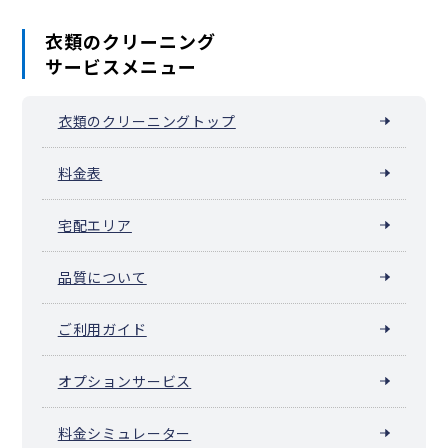
伊奈町
三芳町
毛呂山町
越生町
滑川町
嵐山町
小川町
川島町
吉見町
鳩山町
ときがわ町
横瀬町
皆野町
長瀞町
小鹿野町
衣類のクリーニング
東秩父村
美里町
神川町
上里町
寄居町
宮代町
杉戸町
松伏町
サービスメニュー
衣類のクリーニングトップ
料金表
宅配エリア
品質について
ご利用ガイド
オプションサービス
料金シミュレーター