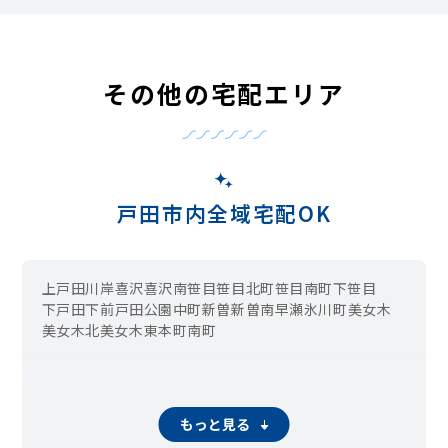
その他の宅配エリア
戸田市内全域宅配OK
上戸田
川岸
喜沢
喜沢南
笹目
笹目北町
笹目南町
下笹目
下戸田
下前
戸田公園
中町
新曽
新曽南
早瀬
氷川町
美女木
美女木北
美女木東
本町
南町
もっと見る