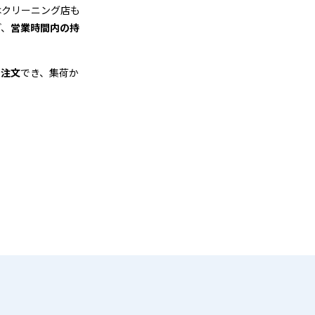
はクリーニング店も
ど、
営業時間内の持
も注文
でき、集荷か