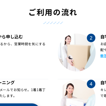
ご利用の流れ
から申し込む
自
めるから、営業時間を気にする
お
配
梱
ーニング
自
メールでお知らせ。1着1着丁
キ
たします。
で