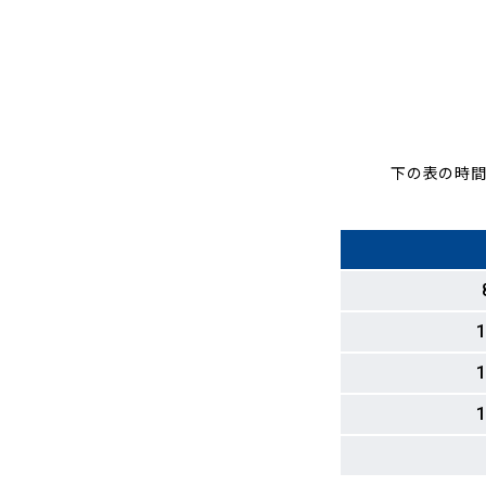
下の表の時間
1
1
1