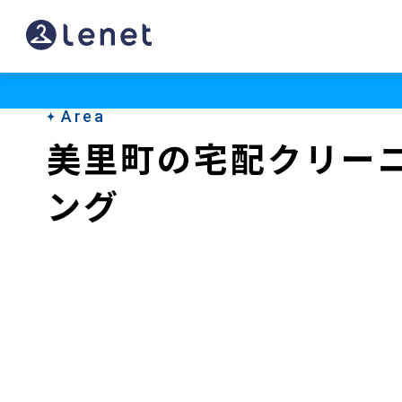
美
里
町
Area
の
美里町の宅配クリー
ク
ング
リ
ー
ニ
ン
グ
店