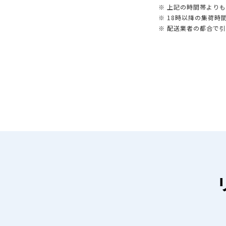
※ 上記の時間帯より
※ 18時以降の集荷
※ 配送業者の都合で