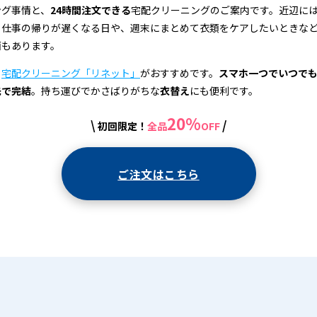
ング事情と、
24時間注文できる
宅配クリーニングのご案内です。近辺に
、仕事の帰りが遅くなる日や、週末にまとめて衣類をケアしたいときな
面もあります。
、
宅配クリーニング「リネット」
がおすすめです。
スマホ一つでいつで
先で完結
。持ち運びでかさばりがちな
衣替え
にも便利です。
20%
\
/
初回限定！
全品
OFF
ご注文はこちら