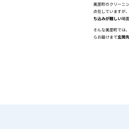
＆
美里町のクリーニ
点在していますが
宅
ち込みが難しい
場
配
そんな美里町では
らお届けまで
玄関
ク
リ
ー
ニ
ン
グ