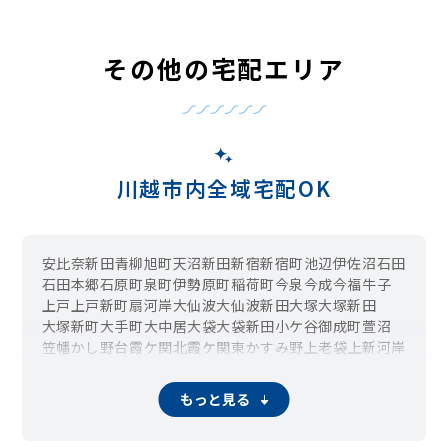
その他の宅配エリア
川越市内全域宅配OK
安比奈新田
青柳
旭町
天沼新田
新宿
新宿町
池辺
伊佐沼
石田
石田本郷
石原町
泉町
伊勢原町
稲荷町
今泉
今成
今福
牛子
上戸
上戸新町
扇河岸
大仙波
大仙波新田
大塚
大塚新田
大塚新町
大手町
大中居
大袋
大袋新田
小ケ谷
御成町
萱沼
笠幡
かし野台
霞ケ関北
霞ケ関東
かすみ野
上老袋
上新河岸
上寺山
上野田町
上松原
鴨田
川越
川鶴
かわつる三芳野
岸
岸町
北田島
喜多町
木野目
久下戸
鯨井
鯨井新田
久保町
もっと見る
熊野町
郭町
広栄町
小仙波
小仙波町
寿町
小堤
小中居
小室
幸町
栄町
三久保町
三光町
鹿飼
志多町
渋井
清水町
下赤坂