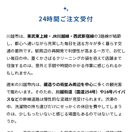
24時間ご注文受付
川越市は、
東武東上線・JR川越線・西武新宿線
の3路線が結節
し、都心へ通いながら充実した毎日を送る方々が多く暮らす交
通の要所です。駅周辺の再開発で利便性が高まる一方で、お忙し
い毎日の中、重くかさばるクリーニングの袋を抱えて店舗まで
往復するのは、意外と手間や時間のかかる作業に感じられるか
もしれません。
週末の川越市内は、
蔵造りの街並み周辺を中心
に多くの観光客
で賑わいます。そのため、
川越街道（国道254号）や16号バイパ
スなど
の幹線道路は慢性的な混雑が見受けられます。渋滞の
中、洗濯物の持ち運びだけにせっかくの休日を費やしてしまう
のは、少しもったいないと感じる場面もあるのではないでしょ
うか。