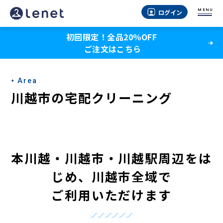
川
MENU
ログイン
越
初回限定！全品20％OFF
市
ご注文はこちら
の
宅
Area
配
川越市の宅配クリーニング
ク
リ
ー
本川越・川越市・川越駅周辺をは
ニ
じめ
、
川越市全域で
ン
ご利用いただけます
グ