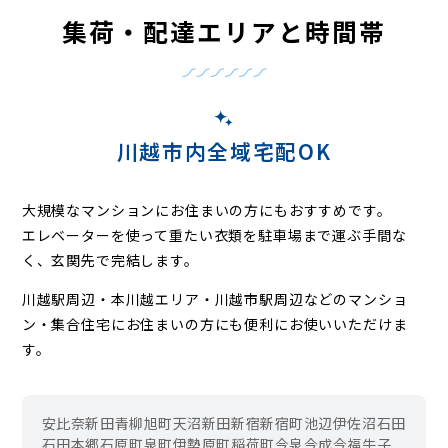
集荷・配達エリアと時間帯
川越市内全域宅配OK
大規模なマンションにお住まいの方にもおすすめです。
エレベーターを使って重たい衣類を駐車場まで運ぶ手間な
く、玄関先で完結します。
川越駅周辺・本川越エリア・川越市駅周辺などの
マンショ
ン・集合住宅にお住まいの方にも便利にお使いいただけま
す。
安比奈新田
青柳
旭町
天沼新田
新宿
新宿町
池辺
伊佐沼
石田
石田本郷
石原町
泉町
伊勢原町
稲荷町
今泉
今成
今福
牛子