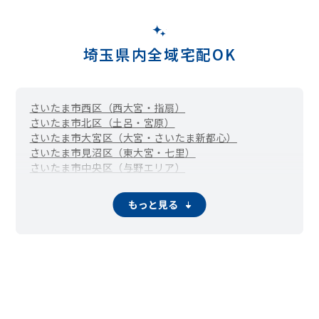
下老袋
下小坂
下新河岸
下広谷
下松原
城下町
新富町
神明町
末広町
菅原町
砂
砂新田
砂久保
諏訪町
仙波町
高島
竹野
田町
月吉町
寺井
寺尾
寺山
東明寺
通町
豊田新田
豊田町
豊田本
問屋町
中台
中台南
中台元町
仲町
中原町
中福
中福東
並木
埼玉県内全域宅配OK
並木新町
並木西町
西小仙波町
日進町
野田
野田町
延敷
場外
蓮ヶ窪
八幡町
二十六夜町
古市場
古谷上
古谷本郷
的な
的場新町
的場北
南通町
南田島
南台
南大塚
宮下町
宮元町
さいたま市西区（西大宮・指扇）
むさし野
むさし野南
元町
八ツ島
谷中
山城
山田
吉田
さいたま市北区（土呂・宮原）
吉田新町
芳野台
四都野台
脇田新町
脇田本町
脇田町
さいたま市大宮区（大宮・さいたま新都心）
さいたま市見沼区（東大宮・七里）
さいたま市中央区（与野エリア）
さいたま市桜区（中浦和・西浦和）
さいたま市浦和区
さいたま市南区（武蔵浦和・南浦和）
もっと見る
さいたま市緑区（東浦和・浦和美園）
さいたま市岩槻区
熊谷市
川口市
行田市
秩父市
所沢市
飯能市
加須市
本庄市
東松山市
春日部市
狭山市
羽生市
鴻巣市
深谷市
上尾市
草加市
越谷市
蕨市
戸田市
入間市
朝霞市
志木市
和光市
新座市
桶川市
久喜市
北本市
八潮市
富士見市
三郷市
蓮田市
坂戸市
幸手市
鶴ヶ島市
日高市
吉川市
ふじみ野市
白岡市
伊奈町
三芳町
毛呂山町
越生町
滑川町
嵐山町
小川町
川島町
吉見町
鳩山町
ときがわ町
横瀬町
皆野町
長瀞町
小鹿野町