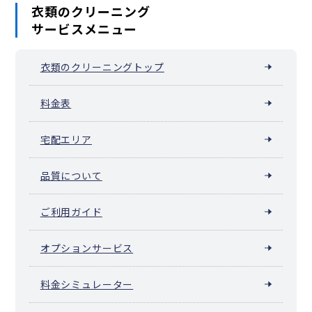
衣類のクリーニング
東秩父村
美里町
神川町
上里町
寄居町
宮代町
杉戸町
松伏町
サービスメニュー
衣類のクリーニングトップ
料金表
宅配エリア
品質について
ご利用ガイド
オプションサービス
料金シミュレーター