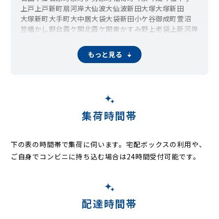
上戸
上戸新町
扇河岸
大仙波
大仙波新田
大塚
大塚新田
大塚新町
大手町
大中居
大袋
大袋新田
小ケ谷
御成町
萱沼
笠幡
かし野台
霞ケ関北
霞ケ関東
かすみ野
上老袋
上新河岸
上寺山
上野田町
上松原
鴨田
川越
川鶴
かわつる三芳野
岸
岸町
北田島
喜多町
木野目
久下戸
鯨井
鯨井新田
久保町
もっと見る
熊野町
郭町
広栄町
小仙波
小仙波町
寿町
小堤
小中居
小室
幸町
栄町
三久保町
三光町
鹿飼
志多町
渋井
清水町
下赤坂
下老袋
下小坂
下新河岸
下広谷
下松原
城下町
新富町
神明町
末広町
菅原町
砂
砂新田
砂久保
諏訪町
仙波町
高島
竹野
田町
月吉町
寺井
寺尾
寺山
東明寺
通町
豊田新田
豊田町
豊田本
問屋町
中台
中台南
中台元町
仲町
中原町
中福
中福東
並木
集荷時間帯
並木新町
並木西町
西小仙波町
日進町
野田
野田町
延敷
場外
蓮ヶ窪
八幡町
二十六夜町
古市場
古谷上
古谷本郷
的な
的場新町
的場北
南通町
南田島
南台
南大塚
宮下町
宮元町
下の表の時間帯で集荷に伺います。
宅配ボックスの利用や、
むさし野
むさし野南
元町
八ツ島
谷中
山城
山田
吉田
ご自身でコンビニに持ち込む場合は24時間受付可能です。
吉田新町
芳野台
四都野台
脇田新町
脇田本町
脇田町
配達時間帯