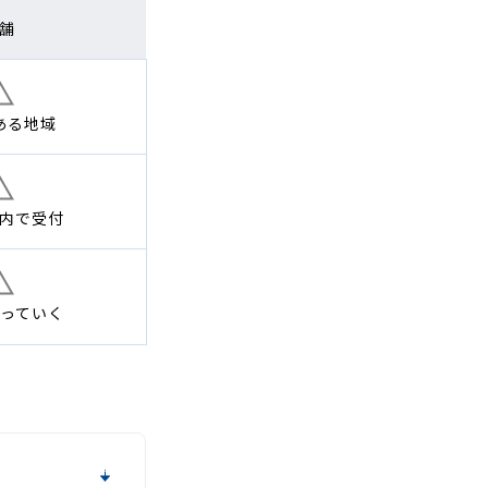
舗
ある地域
内で
受付
っていく