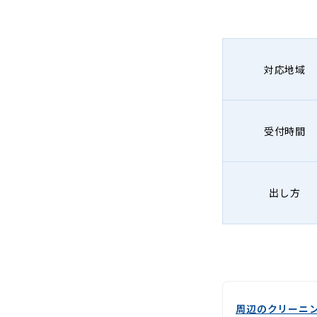
グ
-
Lenet〈リ
対応地域
ネ
ッ
受付時間
ト〉
出し方
周辺のクリーニ