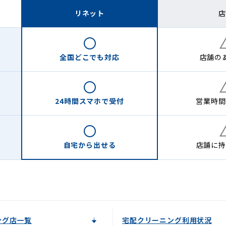
リネット
店
全国どこでも
対応
店舗の
24時間
スマホで受付
営業時間
自宅から
出せる
店舗に
持
ング店一覧
宅配クリーニング利用状況