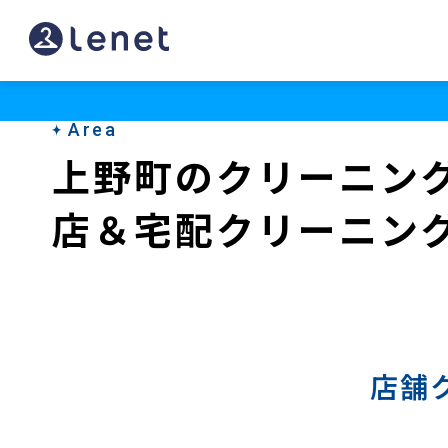
上
野
町
Area
の
上野町のクリーニン
宅
店＆宅配クリーニン
配
ク
リ
ー
ニ
店舗
ン