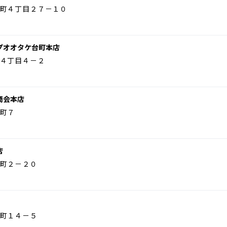
町４丁目２７－１０
プオオタケ台町本店
４丁目４－２
商会本店
町７
店
町２－２０
町１４－５