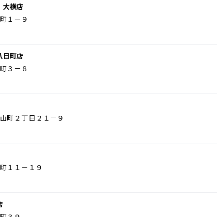
 大横店
町１－９
八日町店
町３－８
山町２丁目２１－９
町１１－１９
店
町３９