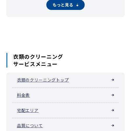
滝山町
館町
丹木町
寺田町
寺町
廿里町
戸吹町
中野上町
もっと見る
中野山王
中野町
中山
長沼町
長房町
七国
楢原町
南陽台
西浅川町
西片倉
西寺方町
弐分方町
狭間町
初沢町
東浅川町
兵衛
平岡町
別所
本郷町
丸山町
みつい台
南浅川町
南新町
みなみ野
宮下町
美山町
明神町
元八王子町
元本郷町
元横山町
八木町
谷野町
山田町
鑓水
八日町
横川町
横山町
四谷町
万町
衣類のクリーニング
サービスメニュー
衣類のクリーニングトップ
料金表
宅配エリア
品質について