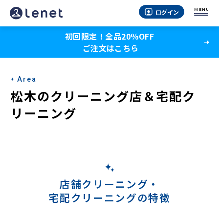
松
MENU
ログイン
木
初回限定！全品20％OFF
の
ご注文はこちら
宅
配
Area
ク
松木のクリーニング店＆宅配ク
リ
リーニング
ー
ニ
ン
グ
店舗クリーニング・
宅配クリーニングの特徴
-