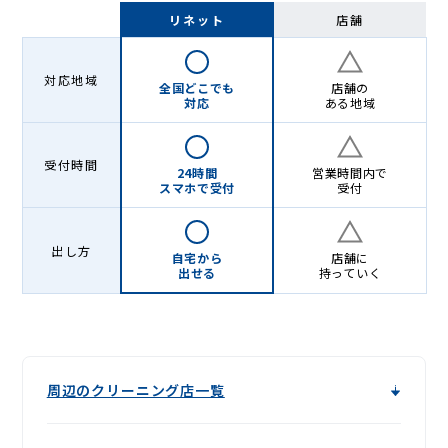
Lenet〈リ
リネット
店舗
ネ
ッ
対応地域
全国どこでも
店舗の
ト〉
対応
ある地域
受付時間
24時間
営業時間内で
スマホで受付
受付
出し方
自宅から
店舗に
出せる
持っていく
周辺のクリーニング店一覧