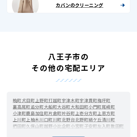
カバンのクリーニング
八王子市の
その他の宅配エリア
暁町
犬目町
上野町
打越町
宇津木町
宇津貫町
梅坪町
裏高尾町
追分町
大船町
大谷町
大和田町
小門町
尾崎町
小津町
鹿島
加住町
片倉町
叶谷町
上壱分方町
上恩方町
上川町
上柚木
川口町
川町
北野台
北野町
絹ケ丘
清川町
椚田町
久保山町
越野
小比企町
小宮町
子安町
左入町
散田町
下恩方町
下柚木
千人町
台町
大楽寺町
高尾町
高倉町
高月町