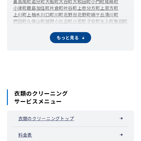
裏高尾町
追分町
大船町
大谷町
大和田町
小門町
尾崎町
小津町
鹿島
加住町
片倉町
叶谷町
上壱分方町
上恩方町
上川町
上柚木
川口町
川町
北野台
北野町
絹ケ丘
清川町
椚田町
久保山町
越野
小比企町
小宮町
子安町
左入町
散田町
下恩方町
下柚木
千人町
台町
大楽寺町
高尾町
高倉町
高月町
滝山町
館町
丹木町
寺田町
寺町
廿里町
戸吹町
中野上町
もっと見る
中野山王
中野町
中山
長沼町
長房町
七国
楢原町
南陽台
西浅川町
西片倉
西寺方町
弐分方町
狭間町
初沢町
東浅川町
兵衛
平岡町
別所
松木
丸山町
みつい台
南浅川町
南新町
みなみ野
宮下町
美山町
明神町
元八王子町
元本郷町
元横山町
八木町
谷野町
山田町
鑓水
八日町
横川町
横山町
四谷町
万町
衣類のクリーニング
サービスメニュー
衣類のクリーニングトップ
料金表