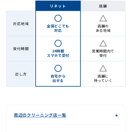
-
リネット
店舗
Lenet〈リ
ネ
対応地域
全国どこでも
店舗の
ッ
対応
ある地域
ト〉
受付時間
24時間
営業時間内で
スマホで受付
受付
出し方
自宅から
店舗に
出せる
持っていく
周辺のクリーニング店一覧