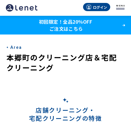
本
MENU
ログイン
郷
初回限定！全品20％OFF
町
ご注文はこちら
の
宅
Area
配
本郷町のクリーニング店＆宅配
ク
クリーニング
リ
ー
ニ
ン
店舗クリーニング・
宅配クリーニングの特徴
グ