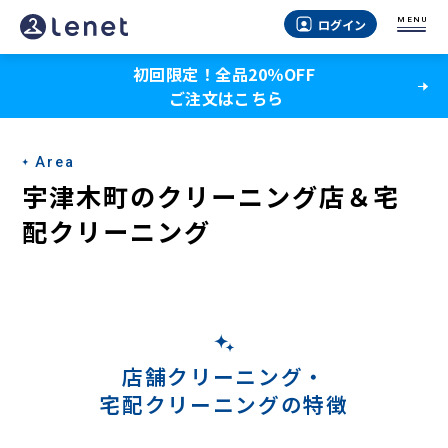
宇
MENU
ログイン
津
初回限定！全品20％OFF
木
ご注文はこちら
町
の
Area
宅
宇津木町のクリーニング店＆宅
配
配クリーニング
ク
リ
ー
ニ
店舗クリーニング・
宅配クリーニングの特徴
ン