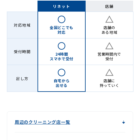
グ
リネット
店舗
-
Lenet〈リ
対応地域
全国どこでも
店舗の
ネ
対応
ある地域
ッ
受付時間
ト〉
24時間
営業時間内で
スマホで受付
受付
出し方
自宅から
店舗に
出せる
持っていく
周辺のクリーニング店一覧