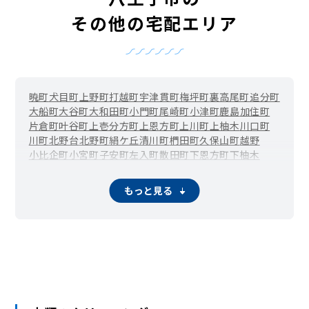
その他の宅配エリア
暁町
犬目町
上野町
打越町
宇津貫町
梅坪町
裏高尾町
追分町
大船町
大谷町
大和田町
小門町
尾崎町
小津町
鹿島
加住町
片倉町
叶谷町
上壱分方町
上恩方町
上川町
上柚木
川口町
川町
北野台
北野町
絹ケ丘
清川町
椚田町
久保山町
越野
小比企町
小宮町
子安町
左入町
散田町
下恩方町
下柚木
千人町
台町
大楽寺町
高尾町
高倉町
高月町
滝山町
館町
丹木町
寺田町
寺町
廿里町
戸吹町
中野上町
中野山王
中野町
もっと見る
中山
長沼町
長房町
七国
楢原町
南陽台
西浅川町
西片倉
西寺方町
弐分方町
狭間町
初沢町
東浅川町
兵衛
平岡町
別所
本郷町
松木
丸山町
みつい台
南浅川町
南新町
みなみ野
宮下町
美山町
明神町
元八王子町
元本郷町
元横山町
八木町
谷野町
山田町
鑓水
八日町
横川町
横山町
四谷町
万町