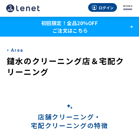
鑓
MENU
ログイン
水
初回限定！全品20％OFF
の
ご注文はこちら
宅
配
Area
ク
鑓水のクリーニング店＆宅配ク
リ
リーニング
ー
ニ
ン
グ
店舗クリーニング・
宅配クリーニングの特徴
-