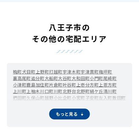
八王子市の
その他の宅配エリア
暁町
犬目町
上野町
打越町
宇津木町
宇津貫町
梅坪町
裏高尾町
追分町
大船町
大谷町
大和田町
小門町
尾崎町
小津町
鹿島
加住町
片倉町
叶谷町
上壱分方町
上恩方町
上川町
上柚木
川口町
川町
北野台
北野町
絹ケ丘
清川町
椚田町
久保山町
越野
小比企町
小宮町
子安町
左入町
散田町
下恩方町
下柚木
千人町
台町
大楽寺町
高尾町
高倉町
高月町
滝山町
館町
丹木町
寺田町
寺町
廿里町
戸吹町
中野上町
もっと見る
中野山王
中野町
中山
長沼町
長房町
七国
楢原町
南陽台
西浅川町
西片倉
西寺方町
弐分方町
狭間町
初沢町
東浅川町
兵衛
平岡町
別所
本郷町
松木
丸山町
みつい台
南浅川町
南新町
みなみ野
宮下町
美山町
明神町
元八王子町
元本郷町