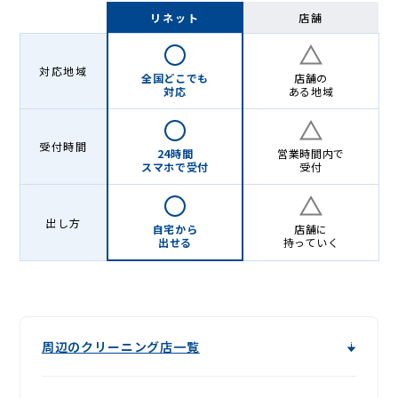
Lenet〈リ
リネット
店舗
ネ
ッ
対応地域
全国どこでも
店舗の
ト〉
対応
ある地域
受付時間
24時間
営業時間内で
スマホで受付
受付
出し方
自宅から
店舗に
出せる
持っていく
周辺のクリーニング店一覧