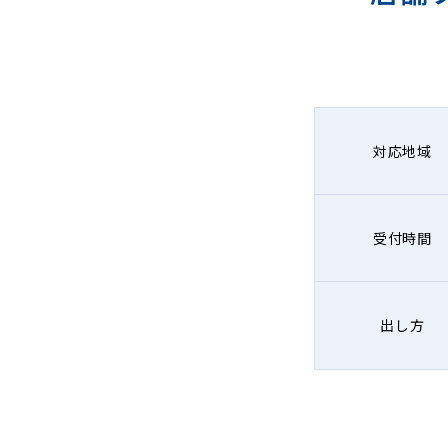
ン
グ
-
Lenet〈リ
対応地域
ネ
ッ
受付時間
ト〉
出し方