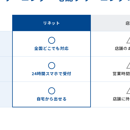
リネット
店
全国どこでも
対応
店舗の
24時間
スマホで受付
営業時間
自宅から
出せる
店舗に
持