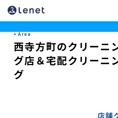
西
寺
方
Area
町
西寺方町のクリーニ
の
グ店＆宅配クリーニ
宅
配
グ
ク
リ
ー
ニ
店舗