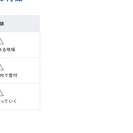
舗
ある地域
内で
受付
っていく