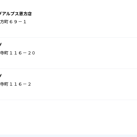
グアルプス恩方店
方町６９－１
グ
寺町１１６－２０
グ
寺町１１６－２