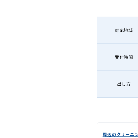
グ
-
Lenet〈リ
対応地域
ネ
ッ
受付時間
ト〉
出し方
周辺のクリーニ