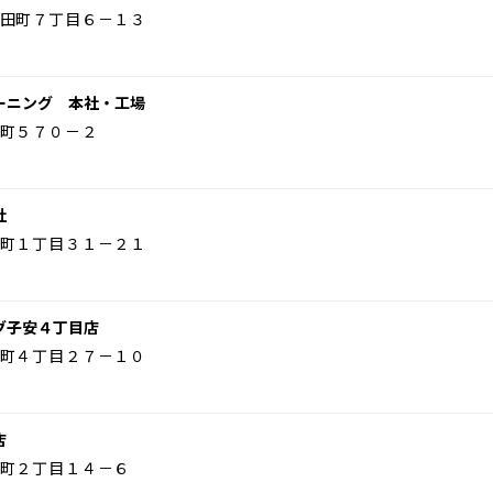
田町７丁目６－１３
ーニング 本社・工場
町５７０－２
社
町１丁目３１－２１
グ子安４丁目店
町４丁目２７－１０
店
町２丁目１４－６