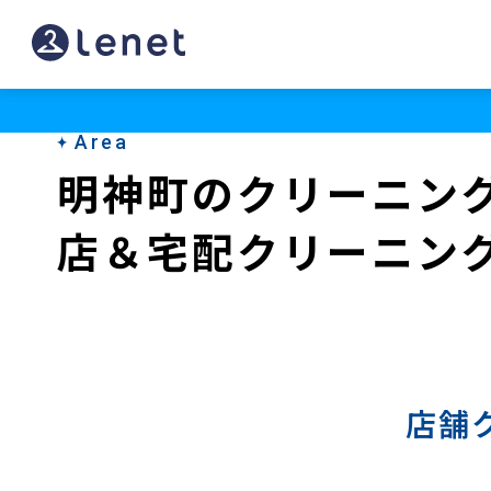
明
神
町
Area
の
明神町のクリーニン
宅
店＆宅配クリーニン
配
ク
リ
ー
ニ
店舗
ン