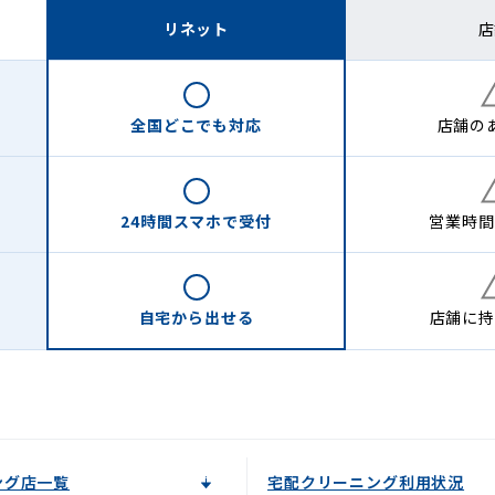
リネット
店
全国どこでも
対応
店舗の
24時間
スマホで受付
営業時間
自宅から
出せる
店舗に
持
ング店一覧
宅配クリーニング利用状況