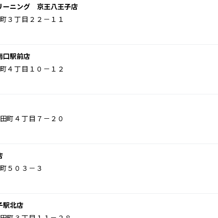
リーニング 京王八王子店
町３丁目２２－１１
南口駅前店
町４丁目１０－１２
田町４丁目７－２０
店
町５０３－３
子駅北店
田町３丁目１１－２８