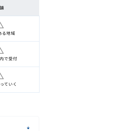
舗
ある地域
内で
受付
っていく