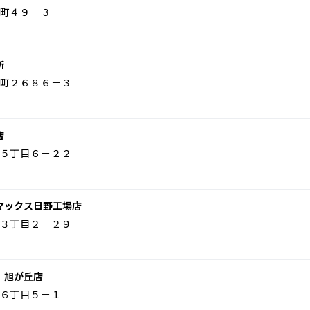
町４９－３
所
町２６８６－３
店
５丁目６－２２
マックス日野工場店
３丁目２－２９
 旭が丘店
６丁目５－１