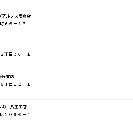
グアルプス高倉店
町６６－１５
２丁目３８－１
が丘支店
６丁目１２－１
づみ 八王子店
町２０９６－４