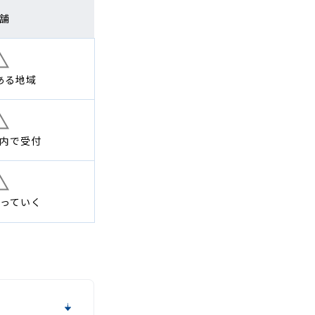
舗
ある地域
内で
受付
っていく