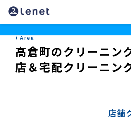
高
倉
町
Area
の
高倉町のクリーニン
宅
店＆宅配クリーニン
配
ク
リ
ー
ニ
店舗
ン