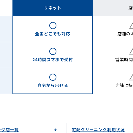
リネット
店
全国どこでも
対応
店舗の
24時間
スマホで受付
営業時間
自宅から
出せる
店舗に
持
ング店一覧
宅配クリーニング利用状況