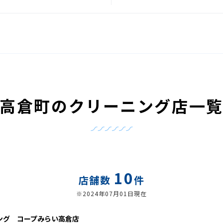
高倉町のクリーニング店一
10
店舗数
件
※2024年07月01日現在
ング コープみらい高倉店