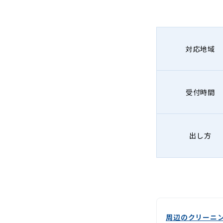
グ
-
Lenet〈リ
対応地域
ネ
ッ
受付時間
ト〉
出し方
周辺のクリーニ