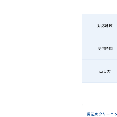
グ
-
Lenet〈リ
対応地域
ネ
ッ
受付時間
ト〉
出し方
周辺のクリーニ