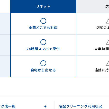
リネット
店
全国どこでも
対応
店舗の
24時間
スマホで受付
営業時間
自宅から
出せる
店舗に
持
ング店一覧
宅配クリーニング利用状況