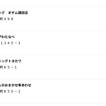
ング オザム諏訪店
町４９９
プわたなべ
１３４５－３
ニングトヨカワ
町６５－１
ものおまかせ幸あわせ
町６５５－２