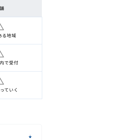
舗
ある地域
内で
受付
っていく