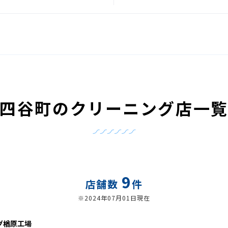
四谷町のクリーニング店一
9
店舗数
件
※2024年07月01日現在
グ楢原工場