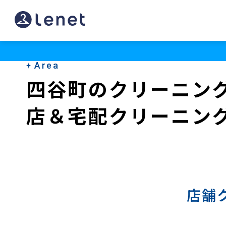
四
谷
町
Area
の
四谷町のクリーニン
宅
店＆宅配クリーニン
配
ク
リ
ー
ニ
店舗
ン