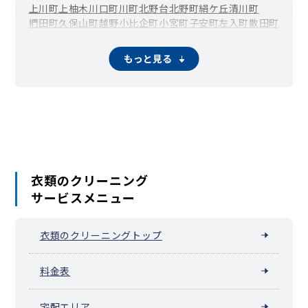
上川町
上柚木
川口町
川町
北野台
北野町
絹ケ丘
清川町
椚田町
久保山町
越野
小比企町
小宮町
子安町
左入町
散田町
下恩方町
千人町
台町
大楽寺町
高尾町
高倉町
高月町
滝山町
館町
丹木町
寺田町
寺町
廿里町
戸吹町
中野上町
中野山王
もっと見る
中野町
中山
長沼町
長房町
七国
楢原町
南陽台
西浅川町
西片倉
西寺方町
弐分方町
狭間町
初沢町
東浅川町
兵衛
平岡町
別所
本郷町
松木
丸山町
みつい台
南浅川町
南新町
みなみ野
宮下町
美山町
明神町
元八王子町
元本郷町
元横山町
八木町
谷野町
山田町
鑓水
八日町
横川町
横山町
四谷町
万町
衣類のクリーニング
サービスメニュー
衣類のクリーニングトップ
料金表
宅配エリア