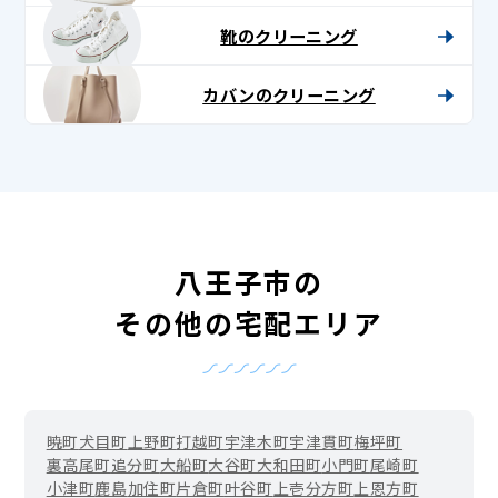
靴のクリーニング
カバンのクリーニング
八王子市の
その他の宅配エリア
暁町
犬目町
上野町
打越町
宇津木町
宇津貫町
梅坪町
裏高尾町
追分町
大船町
大谷町
大和田町
小門町
尾崎町
小津町
鹿島
加住町
片倉町
叶谷町
上壱分方町
上恩方町