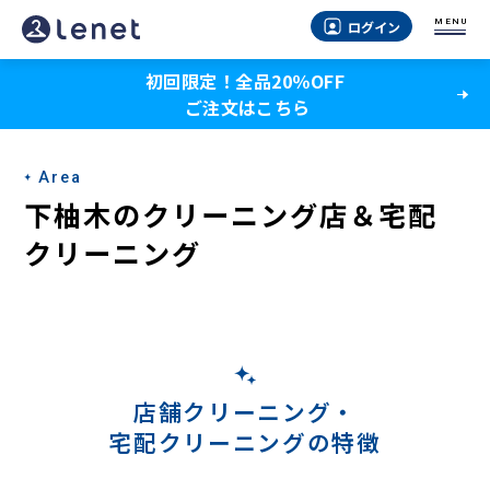
下
MENU
ログイン
柚
初回限定！全品20％OFF
木
ご注文はこちら
の
宅
Area
配
下柚木のクリーニング店＆宅配
ク
クリーニング
リ
ー
ニ
ン
店舗クリーニング・
宅配クリーニングの特徴
グ