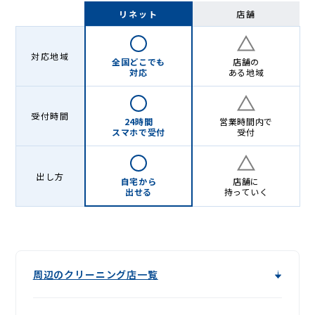
-
リネット
店舗
Lenet〈リ
ネ
対応地域
全国どこでも
店舗の
ッ
対応
ある地域
ト〉
受付時間
24時間
営業時間内で
スマホで受付
受付
出し方
自宅から
店舗に
出せる
持っていく
周辺のクリーニング店一覧