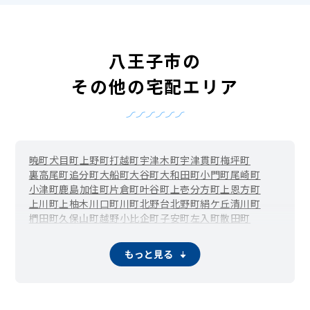
八王子市の
その他の宅配エリア
暁町
犬目町
上野町
打越町
宇津木町
宇津貫町
梅坪町
裏高尾町
追分町
大船町
大谷町
大和田町
小門町
尾崎町
小津町
鹿島
加住町
片倉町
叶谷町
上壱分方町
上恩方町
上川町
上柚木
川口町
川町
北野台
北野町
絹ケ丘
清川町
椚田町
久保山町
越野
小比企町
子安町
左入町
散田町
下恩方町
下柚木
千人町
台町
大楽寺町
高尾町
高倉町
高月町
滝山町
館町
丹木町
寺田町
寺町
廿里町
戸吹町
中野上町
もっと見る
中野山王
中野町
中山
長沼町
長房町
七国
楢原町
南陽台
西浅川町
西片倉
西寺方町
弐分方町
狭間町
初沢町
東浅川町
兵衛
平岡町
別所
本郷町
松木
丸山町
みつい台
南浅川町
南新町
みなみ野
宮下町
美山町
明神町
元八王子町
元本郷町