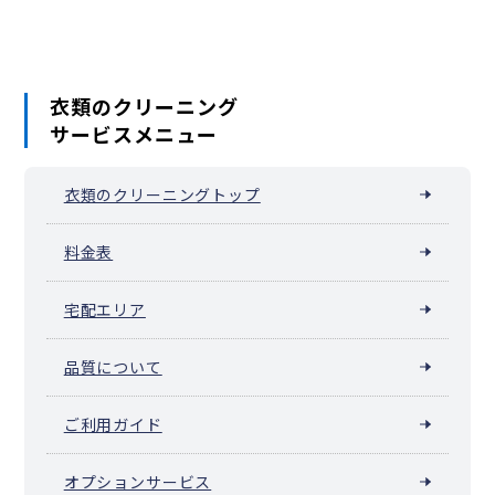
元横山町
八木町
谷野町
山田町
鑓水
八日町
横川町
横山町
四谷町
万町
衣類のクリーニング
サービスメニュー
衣類のクリーニングトップ
料金表
宅配エリア
品質について
ご利用ガイド
オプションサービス