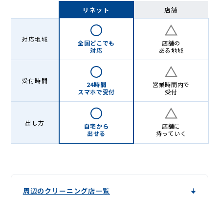
-
リネット
店舗
Lenet〈リ
ネ
対応地域
全国どこでも
店舗の
ッ
対応
ある地域
ト〉
受付時間
24時間
営業時間内で
スマホで受付
受付
出し方
自宅から
店舗に
出せる
持っていく
周辺のクリーニング店一覧