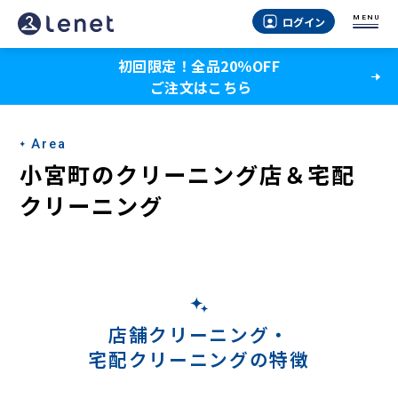
小
MENU
ログイン
宮
初回限定！全品20％OFF
町
ご注文はこちら
の
宅
Area
配
小宮町のクリーニング店＆宅配
ク
クリーニング
リ
ー
ニ
ン
店舗クリーニング・
宅配クリーニングの特徴
グ