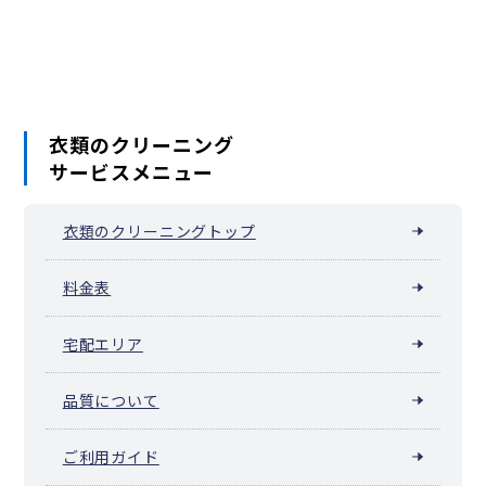
兵衛
平岡町
別所
本郷町
松木
丸山町
みつい台
南新町
みなみ野
宮下町
美山町
明神町
元八王子町
元本郷町
元横山町
八木町
谷野町
山田町
鑓水
八日町
横川町
横山町
四谷町
万町
衣類のクリーニング
サービスメニュー
衣類のクリーニングトップ
料金表
宅配エリア
品質について
ご利用ガイド