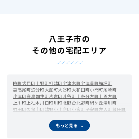
八王子市の
その他の宅配エリア
暁町
犬目町
上野町
打越町
宇津木町
宇津貫町
梅坪町
裏高尾町
追分町
大船町
大谷町
大和田町
小門町
尾崎町
小津町
鹿島
加住町
片倉町
叶谷町
上壱分方町
上恩方町
上川町
上柚木
川口町
川町
北野台
北野町
絹ケ丘
清川町
椚田町
久保山町
越野
小比企町
小宮町
子安町
左入町
散田町
下恩方町
下柚木
千人町
台町
大楽寺町
高尾町
高倉町
高月町
滝山町
館町
丹木町
寺田町
寺町
廿里町
戸吹町
中野上町
もっと見る
中野山王
中野町
中山
長沼町
長房町
七国
楢原町
南陽台
西浅川町
西片倉
西寺方町
弐分方町
狭間町
初沢町
東浅川町