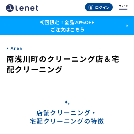
南
MENU
ログイン
浅
初回限定！全品20％OFF
川
ご注文はこちら
町
の
Area
宅
南浅川町のクリーニング店＆宅
配
配クリーニング
ク
リ
ー
ニ
店舗クリーニング・
宅配クリーニングの特徴
ン