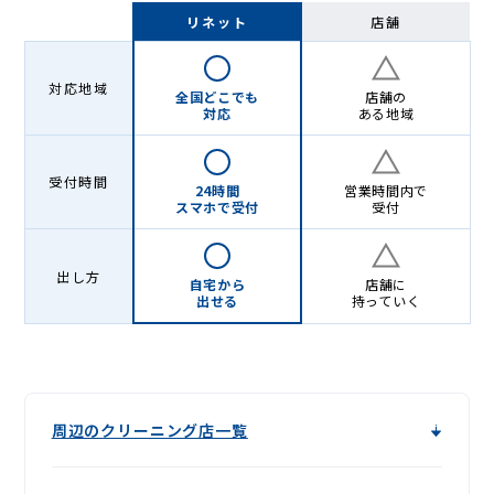
グ
リネット
店舗
-
Lenet〈リ
対応地域
全国どこでも
店舗の
ネ
対応
ある地域
ッ
受付時間
ト〉
24時間
営業時間内で
スマホで受付
受付
出し方
自宅から
店舗に
出せる
持っていく
周辺のクリーニング店一覧