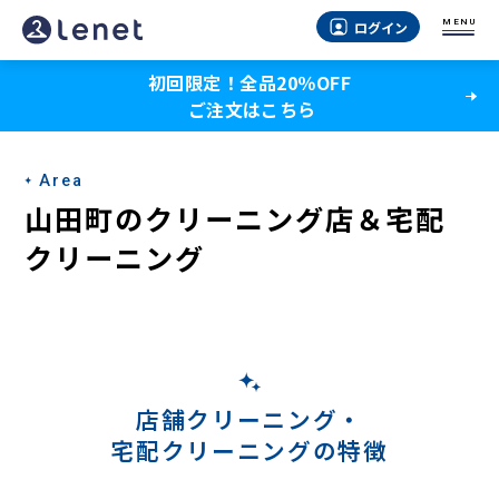
山
MENU
ログイン
田
初回限定！全品20％OFF
町
ご注文はこちら
の
宅
Area
配
山田町のクリーニング店＆宅配
ク
クリーニング
リ
ー
ニ
ン
店舗クリーニング・
宅配クリーニングの特徴
グ