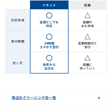
-
リネット
店舗
Lenet〈リ
ネ
対応地域
全国どこでも
店舗の
ッ
対応
ある地域
ト〉
受付時間
24時間
営業時間内で
スマホで受付
受付
出し方
自宅から
店舗に
出せる
持っていく
周辺のクリーニング店一覧