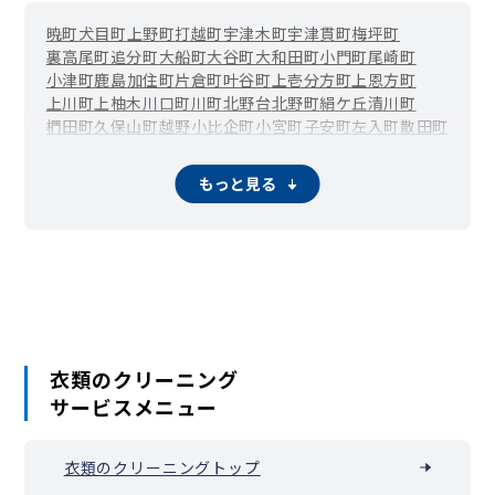
暁町
犬目町
上野町
打越町
宇津木町
宇津貫町
梅坪町
裏高尾町
追分町
大船町
大谷町
大和田町
小門町
尾崎町
小津町
鹿島
加住町
片倉町
叶谷町
上壱分方町
上恩方町
上川町
上柚木
川口町
川町
北野台
北野町
絹ケ丘
清川町
椚田町
久保山町
越野
小比企町
小宮町
子安町
左入町
散田町
下恩方町
下柚木
千人町
台町
大楽寺町
高尾町
高倉町
高月町
滝山町
館町
丹木町
寺田町
寺町
廿里町
戸吹町
中野上町
もっと見る
中野山王
中野町
中山
長沼町
長房町
七国
楢原町
南陽台
西浅川町
西片倉
西寺方町
弐分方町
狭間町
初沢町
東浅川町
兵衛
平岡町
別所
本郷町
松木
丸山町
みつい台
南浅川町
南新町
みなみ野
宮下町
美山町
明神町
元八王子町
元本郷町
元横山町
八木町
谷野町
鑓水
八日町
横川町
横山町
四谷町
万町
衣類のクリーニング
サービスメニュー
衣類のクリーニングトップ