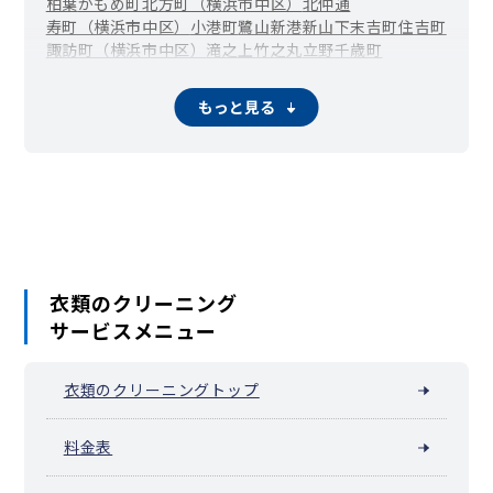
柏葉
かもめ町
北方町（横浜市中区）
北仲通
寿町（横浜市中区）
小港町
鷺山
新港
新山下
末吉町
住吉町
諏訪町（横浜市中区）
滝之上
竹之丸
立野
千歳町
伊勢佐木長者町（長者町）
千代崎町
寺久保
常盤町
豊浦町（横浜市中区）
仲尾台
錦町（横浜市中区）
もっと見る
西竹之丸
西之谷町
日本大通
根岸旭台
根岸加曽台
根岸台
根岸町
野毛町
羽衣町
初音町
英町
万代町（横浜市中区）
福富町仲通
福富町東通
福富町西通
不老町
弁天通
蓬莱町
本郷町
本牧荒井
本牧大里町
本牧三之谷
本牧十二天
本牧（本牧原）
本牧ふ頭
本牧間門
本牧満坂
本牧緑ケ丘
本牧宮原
本牧元町
本牧和田
本牧町
関内（真砂町）
松影町
豆口台
南仲通
南本牧
簑沢
宮川町
妙香寺台
三吉町
麦田町
元浜町
元町
矢口台
元町・中華街 / 山下公園（山下町）
衣類のクリーニング
山田町（横浜市中区）
山手町
山手（大和町）
サービスメニュー
山吹町（横浜市中区）
山元町（横浜市中区）
阪東橋（弥生町）
横浜公園
吉浜町
若葉町
和田山
池袋（横浜市中区）
衣類のクリーニングトップ
料金表