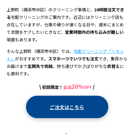
ニ
ン
上野町（横浜市中区）のクリーニング事情と、
24時間注文でき
る
宅配クリーニングのご案内です。近辺にはクリーニング店も
グ
点在していますが、仕事の帰りが遅くなる日や、週末にまとめ
店
て衣類をケアしたいときなど、
営業時間内の持ち込みが難しい
場面もあります。
＆
宅
そんな上野町（横浜市中区）では、
宅配クリーニング「リネッ
ト」
がおすすめです。
スマホ一つでいつでも注文
でき、集荷から
配
お届けまで
玄関先で完結
。持ち運びでかさばりがちな
衣替え
に
ク
も便利です。
リ
20%
\
/
初回限定！
全品
OFF
ー
ニ
ご注文はこちら
ン
グ