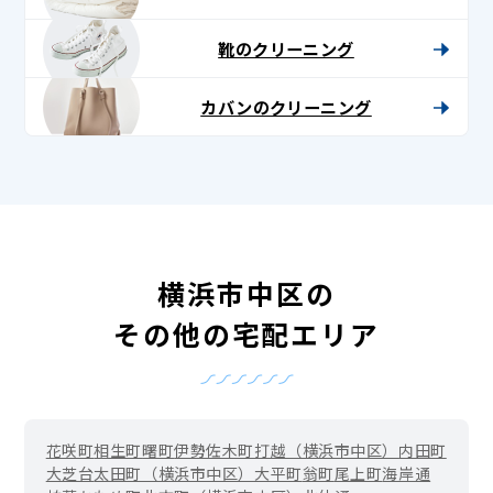
靴のクリーニング
カバンのクリーニング
横浜市中区の
その他の宅配エリア
花咲町
相生町
曙町
伊勢佐木町
打越（横浜市中区）
内田町
大芝台
太田町（横浜市中区）
大平町
翁町
尾上町
海岸通