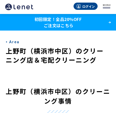
上
MENU
ログイン
野
初回限定！全品20％OFF
町
ご注文はこちら
（横
浜
Area
市
上野町（横浜市中区）のクリー
中
ニング店＆宅配クリーニング
区）
の
ク
上野町（横浜市中区）のクリーニ
リ
ング事情
ー