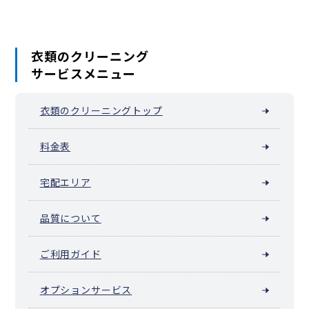
本牧緑ケ丘
本牧宮原
本牧元町
本牧和田
本牧町
関内（真砂町）
松影町
豆口台
南仲通
南本牧
簑沢
宮川町
妙香寺台
三吉町
麦田町
元浜町
元町
矢口台
衣類のクリーニング
元町・中華街 / 山下公園（山下町）
サービスメニュー
山田町（横浜市中区）
山手町
山手（大和町）
山吹町（横浜市中区）
山元町（横浜市中区）
阪東橋（弥生町）
横浜公園
吉浜町
若葉町
和田山
衣類のクリーニングトップ
池袋（横浜市中区）
料金表
宅配エリア
品質について
ご利用ガイド
オプションサービス