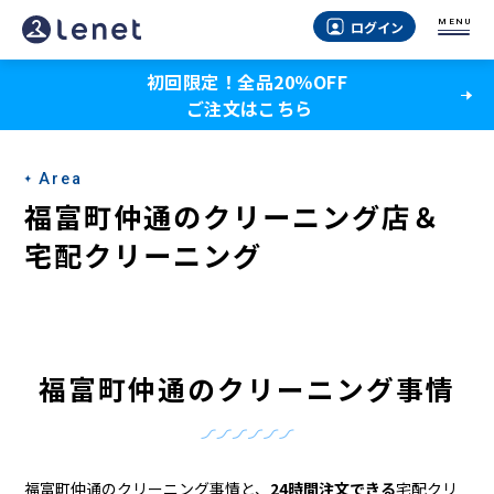
福
MENU
ログイン
富
初回限定！全品20％OFF
町
ご注文はこちら
仲
通
Area
の
福富町仲通のクリーニング店＆
ク
宅配クリーニング
リ
ー
ニ
福富町仲通のクリーニング事情
ン
グ
福富町仲通のクリーニング事情と、
24時間注文できる
宅配クリ