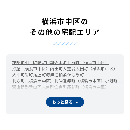
横浜市中区の
その他の宅配エリア
花咲町
相生町
曙町
伊勢佐木町
上野町（横浜市中区）
打越（横浜市中区）
内田町
大芝台
太田町（横浜市中区）
大平町
翁町
尾上町
海岸通
柏葉
かもめ町
北方町（横浜市中区）
北仲通
寿町（横浜市中区）
小港町
鷺山
新港
新山下
末吉町
住吉町
諏訪町（横浜市中区）
滝之上
竹之丸
立野
千歳町
伊勢佐木長者町（長者町）
千代崎町
寺久保
常盤町
豊浦町（横浜市中区）
仲尾台
もっと見る
錦町（横浜市中区）
西竹之丸
西之谷町
日本大通
根岸旭台
根岸加曽台
根岸台
根岸町
野毛町
羽衣町
初音町
英町
万代町（横浜市中区）
福富町東通
福富町西通
不老町
弁天通
蓬莱町
本郷町
本牧荒井
本牧大里町
本牧三之谷
本牧十二天
本牧（本牧原）
本牧ふ頭
本牧間門
本牧満坂