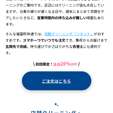
店
ーニングのご案内です。近辺にはクリーニング店も点在してい
＆
ますが、仕事の帰りが遅くなる日や、週末にまとめて衣類をケ
宅
アしたいときなど、
営業時間内の持ち込みが難しい
場面もあり
ます。
配
そんな福富町仲通では、
宅配クリーニング「リネット」
がおす
ク
すめです。
スマホ一つでいつでも注文
でき、集荷からお届けまで
リ
玄関先で完結
。持ち運びでかさばりがちな
衣替え
にも便利で
ー
す。
ニ
20%
\
/
初回限定！
全品
OFF
ン
グ
ご注文はこちら
店舗クリーニング・