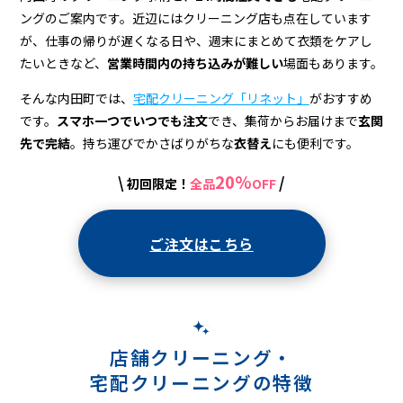
宅
ングのご案内です。近辺にはクリーニング店も点在しています
配
が、仕事の帰りが遅くなる日や、週末にまとめて衣類をケアし
ク
たいときなど、
営業時間内の持ち込みが難しい
場面もあります。
リ
そんな内田町では、
宅配クリーニング「リネット」
がおすすめ
です。
スマホ一つでいつでも注文
でき、集荷からお届けまで
玄関
ー
先で完結
。持ち運びでかさばりがちな
衣替え
にも便利です。
ニ
20%
\
/
初回限定！
全品
OFF
ン
グ
ご注文はこちら
店舗クリーニング・
宅配クリーニングの特徴