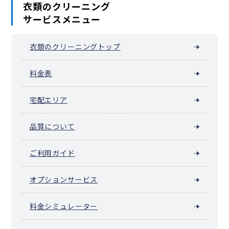
衣類のクリーニング
山田町（横浜市中区）
山手町
山手（大和町）
サービスメニュー
山吹町（横浜市中区）
山元町（横浜市中区）
阪東橋（弥生町）
横浜公園
吉浜町
若葉町
和田山
池袋（横浜市中区）
衣類のクリーニングトップ
料金表
宅配エリア
品質について
ご利用ガイド
オプションサービス
料金シミュレーター