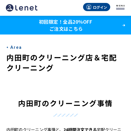
内
MENU
ログイン
田
初回限定！全品20％OFF
町
ご注文はこちら
の
ク
Area
リ
内田町のクリーニング店＆宅配
ー
クリーニング
ニ
ン
グ
内田町のクリーニング事情
店
＆
内田町のクリーニング事情と、
24時間注文できる
宅配クリーニ