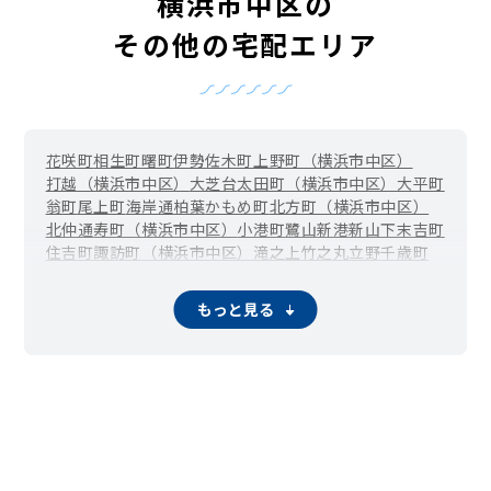
横浜市中区の
その他の宅配エリア
花咲町
相生町
曙町
伊勢佐木町
上野町（横浜市中区）
打越（横浜市中区）
大芝台
太田町（横浜市中区）
大平町
翁町
尾上町
海岸通
柏葉
かもめ町
北方町（横浜市中区）
北仲通
寿町（横浜市中区）
小港町
鷺山
新港
新山下
末吉町
住吉町
諏訪町（横浜市中区）
滝之上
竹之丸
立野
千歳町
伊勢佐木長者町（長者町）
千代崎町
寺久保
常盤町
豊浦町（横浜市中区）
仲尾台
錦町（横浜市中区）
もっと見る
西竹之丸
西之谷町
日本大通
根岸旭台
根岸加曽台
根岸台
根岸町
野毛町
羽衣町
初音町
英町
万代町（横浜市中区）
福富町仲通
福富町東通
福富町西通
不老町
弁天通
蓬莱町
本郷町
本牧荒井
本牧大里町
本牧三之谷
本牧十二天
本牧（本牧原）
本牧ふ頭
本牧間門
本牧満坂
本牧緑ケ丘
本牧宮原
本牧元町
本牧和田
本牧町
関内（真砂町）
松影町
豆口台
南仲通
南本牧
簑沢
宮川町
妙香寺台
三吉町
麦田町
元浜町
元町
矢口台
元町・中華街 / 山下公園（山下町）