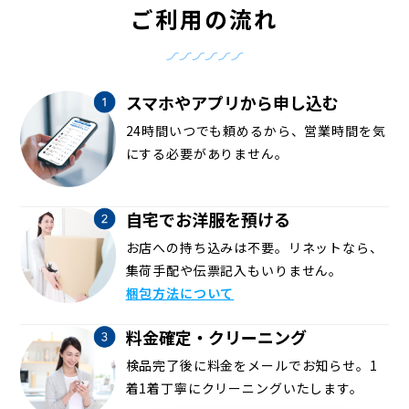
ご利用の流れ
スマホやアプリから申し込む
24時間いつでも頼めるから、営業時間を気
にする必要がありません。
自宅でお洋服を預ける
お店への持ち込みは不要。リネットなら、
集荷手配や伝票記入もいりません。
梱包方法について
料金確定・クリーニング
検品完了後に料金をメールでお知らせ。1
着1着丁寧にクリーニングいたします。