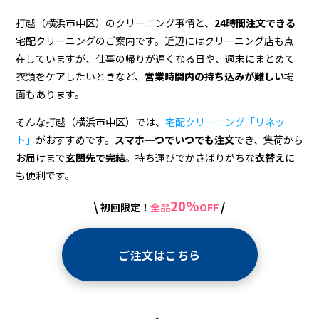
ン
グ
打越（横浜市中区）のクリーニング事情と、
24時間注文できる
宅配クリーニングのご案内です。近辺にはクリーニング店も点
店
在していますが、仕事の帰りが遅くなる日や、週末にまとめて
＆
衣類をケアしたいときなど、
営業時間内の持ち込みが難しい
場
面もあります。
宅
配
そんな打越（横浜市中区）では、
宅配クリーニング「リネッ
ト」
がおすすめです。
スマホ一つでいつでも注文
でき、集荷から
ク
お届けまで
玄関先で完結
。持ち運びでかさばりがちな
衣替え
に
リ
も便利です。
ー
20%
\
/
初回限定！
全品
OFF
ニ
ン
ご注文はこちら
グ