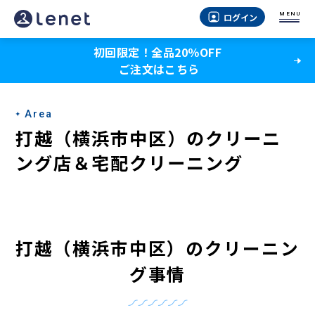
打
MENU
ログイン
越
初回限定！全品20％OFF
（横
ご注文はこちら
浜
市
Area
中
打越（横浜市中区）のクリーニ
区）
ング店＆宅配クリーニング
の
ク
リ
打越（横浜市中区）のクリーニン
ー
グ事情
ニ