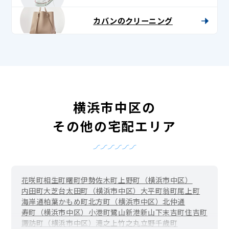
カバンのクリーニング
横浜市中区の
その他の宅配エリア
花咲町
相生町
曙町
伊勢佐木町
上野町（横浜市中区）
内田町
大芝台
太田町（横浜市中区）
大平町
翁町
尾上町
海岸通
柏葉
かもめ町
北方町（横浜市中区）
北仲通
寿町（横浜市中区）
小港町
鷺山
新港
新山下
末吉町
住吉町
諏訪町（横浜市中区）
滝之上
竹之丸
立野
千歳町