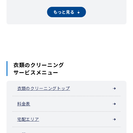
伊勢佐木長者町（長者町）
千代崎町
寺久保
常盤町
豊浦町（横浜市中区）
仲尾台
錦町（横浜市中区）
もっと見る
西竹之丸
西之谷町
日本大通
根岸旭台
根岸加曽台
根岸台
根岸町
野毛町
羽衣町
初音町
英町
万代町（横浜市中区）
福富町仲通
福富町東通
福富町西通
不老町
弁天通
蓬莱町
本郷町
本牧荒井
本牧大里町
本牧三之谷
本牧十二天
本牧（本牧原）
本牧ふ頭
本牧間門
本牧満坂
本牧緑ケ丘
本牧宮原
本牧元町
本牧和田
本牧町
関内（真砂町）
松影町
豆口台
南仲通
南本牧
簑沢
宮川町
妙香寺台
三吉町
麦田町
元浜町
元町
矢口台
元町・中華街 / 山下公園（山下町）
衣類のクリーニング
山田町（横浜市中区）
山手町
山手（大和町）
サービスメニュー
山吹町（横浜市中区）
山元町（横浜市中区）
阪東橋（弥生町）
横浜公園
吉浜町
若葉町
和田山
池袋（横浜市中区）
衣類のクリーニングトップ
料金表
宅配エリア