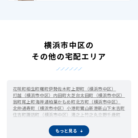
横浜市中区の
その他の宅配エリア
花咲町
相生町
曙町
伊勢佐木町
上野町（横浜市中区）
打越（横浜市中区）
内田町
大芝台
太田町（横浜市中区）
翁町
尾上町
海岸通
柏葉
かもめ町
北方町（横浜市中区）
北仲通
寿町（横浜市中区）
小港町
鷺山
新港
新山下
末吉町
住吉町
諏訪町（横浜市中区）
滝之上
竹之丸
立野
千歳町
伊勢佐木長者町（長者町）
千代崎町
寺久保
常盤町
豊浦町（横浜市中区）
仲尾台
錦町（横浜市中区）
もっと見る
西竹之丸
西之谷町
日本大通
根岸旭台
根岸加曽台
根岸台