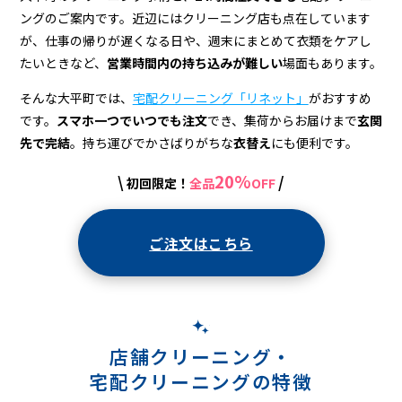
宅
ングのご案内です。近辺にはクリーニング店も点在しています
配
が、仕事の帰りが遅くなる日や、週末にまとめて衣類をケアし
ク
たいときなど、
営業時間内の持ち込みが難しい
場面もあります。
リ
そんな大平町では、
宅配クリーニング「リネット」
がおすすめ
です。
スマホ一つでいつでも注文
でき、集荷からお届けまで
玄関
ー
先で完結
。持ち運びでかさばりがちな
衣替え
にも便利です。
ニ
20%
\
/
初回限定！
全品
OFF
ン
グ
ご注文はこちら
店舗クリーニング・
宅配クリーニングの特徴