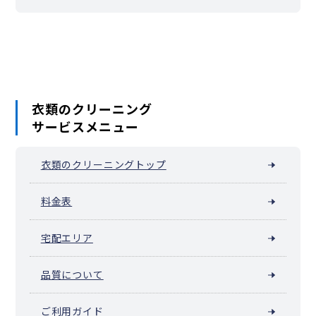
根岸町
野毛町
羽衣町
初音町
英町
万代町（横浜市中区）
福富町仲通
福富町東通
福富町西通
不老町
弁天通
蓬莱町
本郷町
本牧荒井
本牧大里町
本牧三之谷
本牧十二天
本牧（本牧原）
本牧ふ頭
本牧間門
本牧満坂
本牧緑ケ丘
本牧宮原
本牧元町
本牧和田
本牧町
関内（真砂町）
松影町
豆口台
南仲通
南本牧
簑沢
宮川町
妙香寺台
三吉町
麦田町
元浜町
元町
矢口台
元町・中華街 / 山下公園（山下町）
衣類のクリーニング
山田町（横浜市中区）
山手町
山手（大和町）
サービスメニュー
山吹町（横浜市中区）
山元町（横浜市中区）
阪東橋（弥生町）
横浜公園
吉浜町
若葉町
和田山
池袋（横浜市中区）
衣類のクリーニングトップ
料金表
宅配エリア
品質について
ご利用ガイド