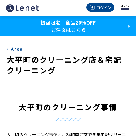
大
MENU
ログイン
平
初回限定！全品20％OFF
町
ご注文はこちら
の
ク
Area
リ
大平町のクリーニング店＆宅配
ー
クリーニング
ニ
ン
グ
大平町のクリーニング事情
店
＆
大平町のクリーニング事情と、
24時間注文できる
宅配クリーニ